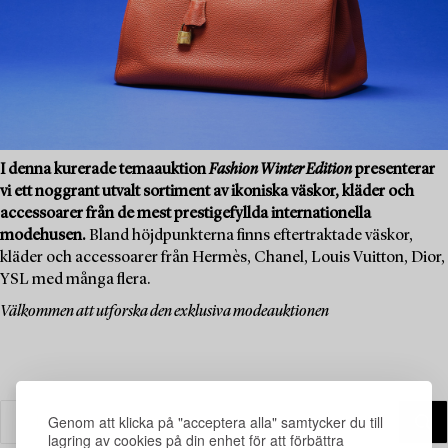
I denna kurerade temaauktion
Fashion Winter Edition
presenterar
vi ett noggrant utvalt sortiment av ikoniska väskor, kläder och
accessoarer från de mest prestigefyllda internationella
modehusen.
Bland höjdpunkterna finns eftertraktade väskor,
kläder och accessoarer från Hermès, Chanel, Louis Vuitton, Dior,
YSL med många flera.
Välkommen att utforska den exklusiva modeauktionen
Genom att klicka på "acceptera alla" samtycker du till
lagring av cookies på din enhet för att förbättra