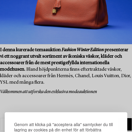
I denna kurerade temaauktion
Fashion Winter Edition
presenterar
vi ett noggrant utvalt sortiment av ikoniska väskor, kläder och
accessoarer från de mest prestigefyllda internationella
modehusen.
Bland höjdpunkterna finns eftertraktade väskor,
kläder och accessoarer från Hermès, Chanel, Louis Vuitton, Dior,
YSL med många flera.
Välkommen att utforska den exklusiva modeauktionen
Genom att klicka på "acceptera alla" samtycker du till
lagring av cookies på din enhet för att förbättra