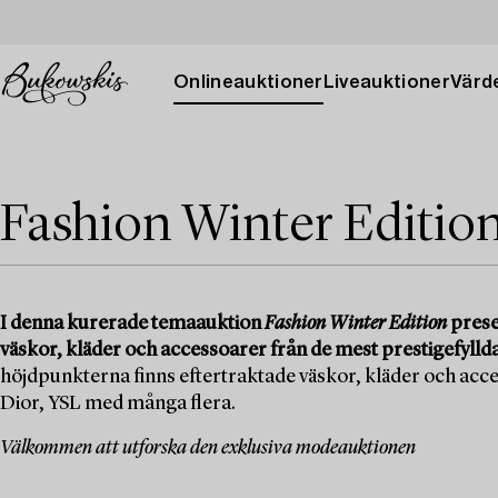
Onlineauktioner
Liveauktioner
Värde
Fashion Winter Editio
I denna kurerade temaauktion
Fashion Winter Edition
presen
väskor, kläder och accessoarer från de mest prestigefylld
höjdpunkterna finns eftertraktade väskor, kläder och acc
Dior, YSL med många flera.
Välkommen att utforska den exklusiva modeauktionen