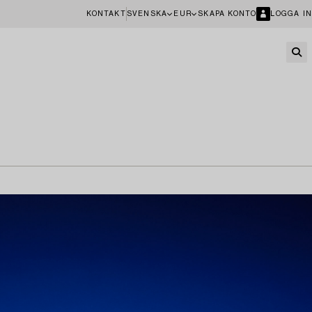
KONTAKT
SVENSKA
EUR
SKAPA KONTO
LOGGA IN