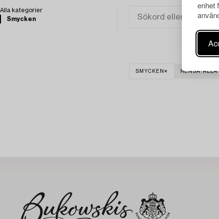
enhet 
Alla kategorier
använd
Smycken
Acc
SMYCKEN
RENSA ALLA