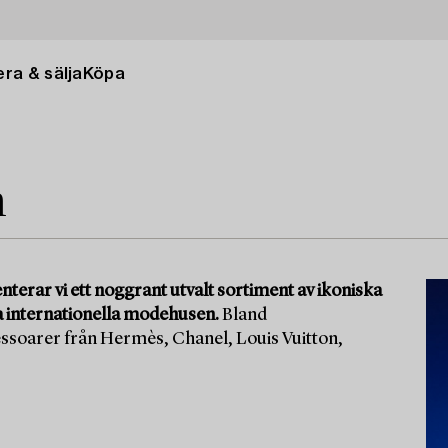
ra & sälja
Köpa
n
terar vi ett noggrant utvalt sortiment av ikoniska
a internationella modehusen.
Bland
essoarer från Hermès, Chanel, Louis Vuitton,