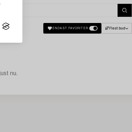
s
Flest bud
ENDAST FAVORITER
just nu.