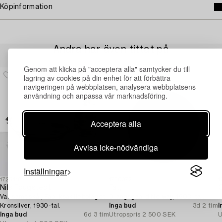
Köpinformation
Andra har även tittat på
Genom att klicka på "acceptera alla" samtycker du till
lagring av cookies på din enhet för att förbättra
navigeringen på webbplatsen, analysera webbplatsens
användning och anpassa vår marknadsföring.
Acceptera alla
Avvisa icke-nödvändiga
Inställningar
1725418
1730372
1
Nils Fougstedt
Fat,
G
Vas samt skål, Fabriksaktiebolaget
Drangsgaard Norway, 1900-tal.
J
Kronsilver, 1930-tal.
Inga bud
3d 2 tim
I
Inga bud
6d 3 tim
Utropspris
2 500 SEK
U