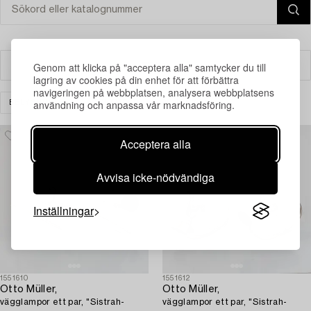
Genom att klicka på "acceptera alla" samtycker du till
Filter
lagring av cookies på din enhet för att förbättra
navigeringen på webbplatsen, analysera webbplatsens
användning och anpassa vår marknadsföring.
BELYSNING
VÄGGLAMPOR
RENSA ALLA
Acceptera alla
Avvisa icke-nödvändiga
Inställningar
1551610
1551612
Otto Müller,
Otto Müller,
vägglampor ett par, "Sistrah-
vägglampor ett par, "Sistrah-