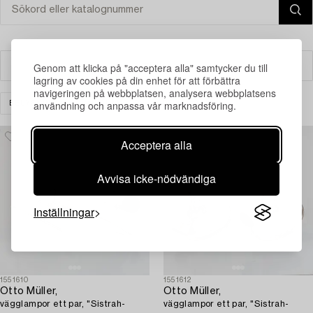
Genom att klicka på "acceptera alla" samtycker du till
Filter
lagring av cookies på din enhet för att förbättra
navigeringen på webbplatsen, analysera webbplatsens
användning och anpassa vår marknadsföring.
BELYSNING
VÄGGLAMPOR
RENSA ALLA
Acceptera alla
Avvisa icke-nödvändiga
Inställningar
1551610
1551612
Otto Müller,
Otto Müller,
vägglampor ett par, "Sistrah-
vägglampor ett par, "Sistrah-