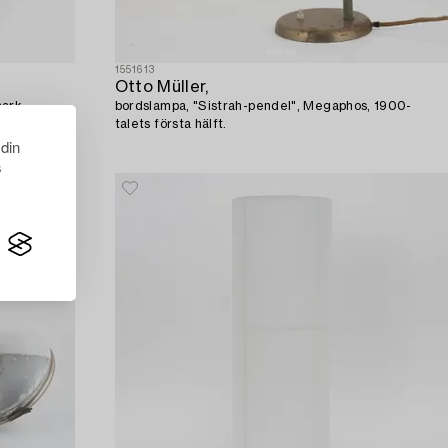
1551613
Otto Müller,
mark.
bordslampa, "Sistrah-pendel", Megaphos, 1900-
talets första hälft.
 din
s