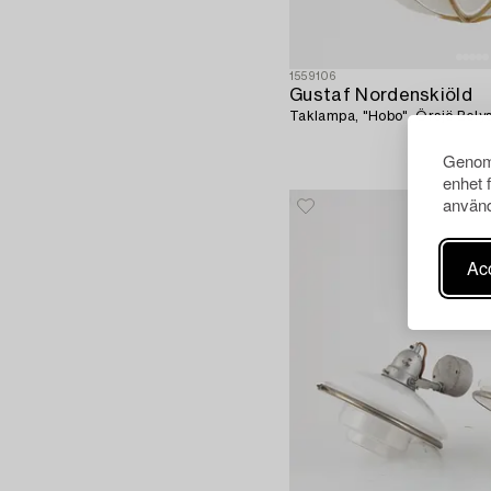
1559106
Gustaf Nordenskiöld
Taklampa, "Hobo", Örsjö Belys
Genom 
enhet 
använd
Acc