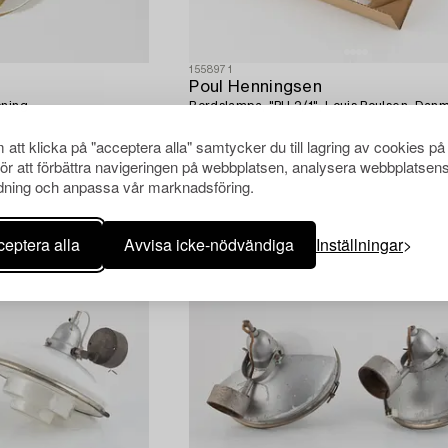
1558971
Poul Henningsen
ning.
Bordslampa, "PH 2/1", Louis Poulsen, Dan
att klicka på "acceptera alla" samtycker du till lagring av cookies på
för att förbättra navigeringen på webbplatsen, analysera webbplatsen
ning och anpassa vår marknadsföring.
eptera alla
Avvisa icke-nödvändiga
Inställningar