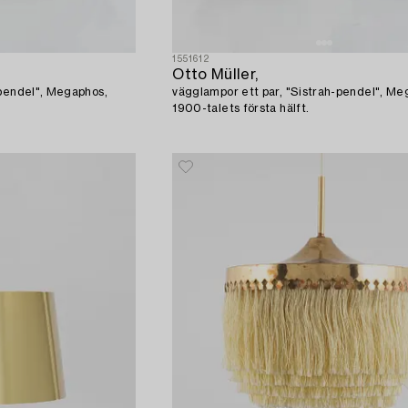
1551612
Otto Müller,
-pendel", Megaphos,
vägglampor ett par, "Sistrah-pendel", Me
1900-talets första hälft.