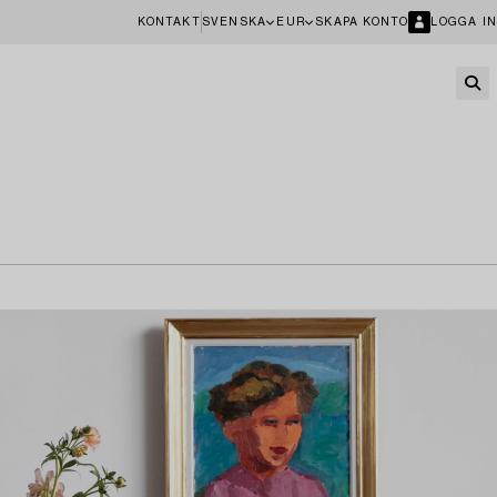
KONTAKT
SVENSKA
EUR
SKAPA KONTO
LOGGA IN