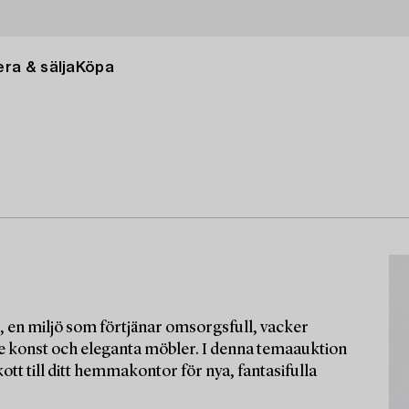
ra & sälja
Köpa
, en miljö som förtjänar omsorgsfull, vacker
nde konst och eleganta möbler. I denna temaauktion
ott till ditt hemmakontor för nya, fantasifulla