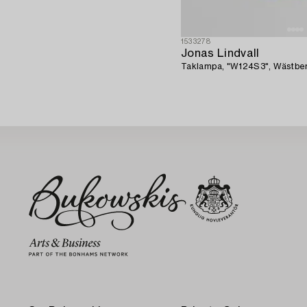
1533278
Jonas Lindvall
Taklampa, "W124S3", Wästbe