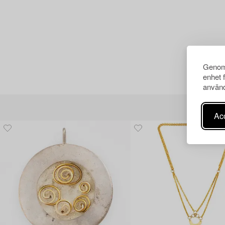
Genom 
enhet 
använd
Acc