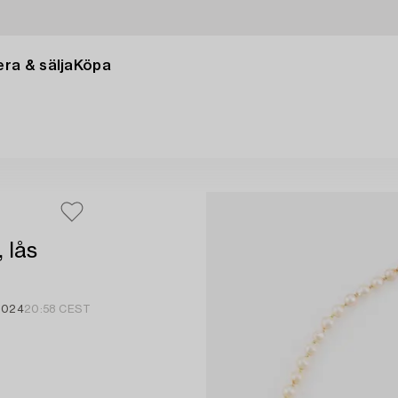
ra & sälja
Köpa
 lås
2024
20:58 CEST