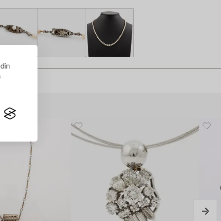
 din
s