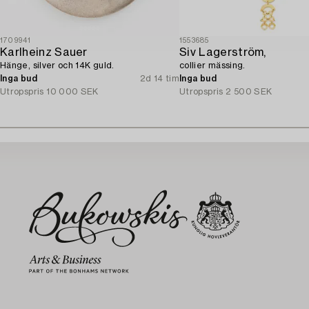
1709941
1553685
Karlheinz Sauer
Siv Lagerström,
Hänge, silver och 14K guld.
collier mässing.
Inga bud
2d 14 tim
Inga bud
Utropspris
10 000 SEK
Utropspris
2 500 SEK