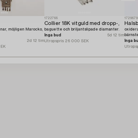
1722766
172967
Collier 18K vitguld med dropp-,
Hals
enar, möjligen Marocko,
baguette och briljantslipade diamanter.
oxider
bärnst
Inga bud
5d 12 tim
2d 12 tim
Inga b
Utropspris
26 000 SEK
SEK
Utrops