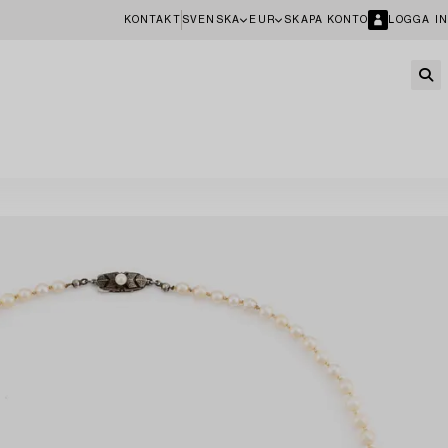
KONTAKT
SVENSKA
EUR
SKAPA KONTO
LOGGA IN