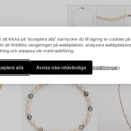
att klicka på "acceptera alla" samtycker du till lagring av cookies på
för att förbättra navigeringen på webbplatsen, analysera webbplatsen
ning och anpassa vår marknadsföring.
Andra har även tittat på
eptera alla
Avvisa icke-nödvändiga
Inställningar