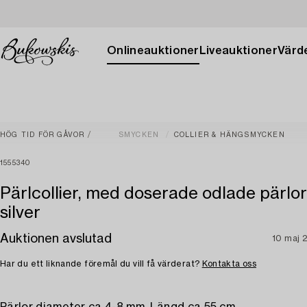
Onlineauktioner
Liveauktioner
Värde
HÖG TID FÖR GÅVOR
SMYCKEN
COLLIER & HÄNGSMYCKEN
1555340
Pärlcollier, med doserade odlade pärlor,
silver
Auktionen avslutad
10 maj 
Har du ett liknande föremål du vill få värderat?
Kontakta oss