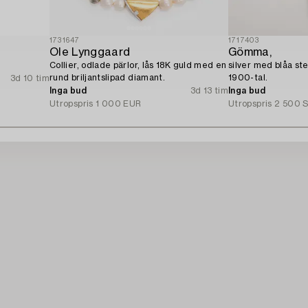
1731647
1717403
Ole Lynggaard
Gömma,
Collier, odlade pärlor, lås 18K guld med en
silver med blåa st
rund briljantslipad diamant.
1900-tal.
3d 10 tim
Inga bud
3d 13 tim
Inga bud
Utropspris
1 000 EUR
Utropspris
2 500 