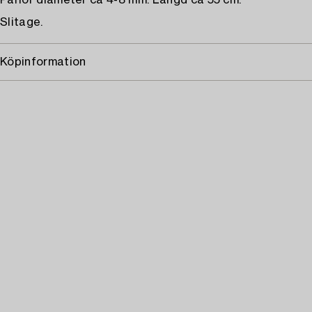
Pärlor diameter ca 4-8 mm. Längd ca 55 cm.
Slitage.
Köpinformation