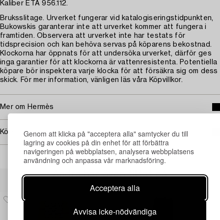
Kaliber ETA 956.112.
Bruksslitage. Urverket fungerar vid katalogiseringstidpunkten,
Bukowskis garanterar inte att urverket kommer att fungera i
framtiden. Observera att urverket inte har testats för
tidsprecision och kan behöva servas på köparens bekostnad.
Klockorna har öppnats för att undersöka urverket, därför ges
inga garantier för att klockorna är vattenresistenta. Potentiella
köpare bör inspektera varje klocka för att försäkra sig om dess
skick. För mer information, vänligen läs våra Köpvillkor.
Mer om Hermès
Köpinformation
Genom att klicka på "acceptera alla" samtycker du till
lagring av cookies på din enhet för att förbättra
navigeringen på webbplatsen, analysera webbplatsens
användning och anpassa vår marknadsföring.
Andra har även tittat på
Acceptera alla
Avvisa icke-nödvändiga