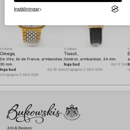
Inställningar
1726218
1729694
1
Omega,
Tissot,
E
De Ville, Ile de France, armbandsur,
Goldrun, armbandsur, 24 mm.
a
30 mm.
Inga bud
6d 17 tim
I
Inga bud
6d 16 tim
Utropspris
2 500 SEK
U
Utropspris
5 500 SEK