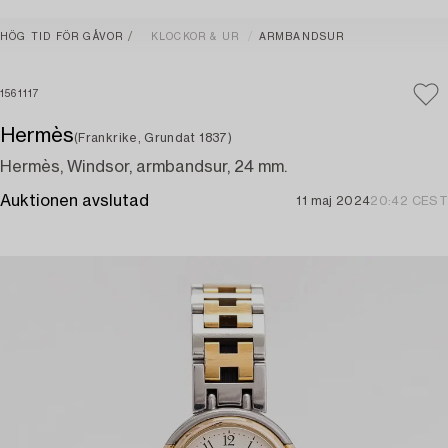
HÖG TID FÖR GÅVOR
KLOCKOR & UR
ARMBANDSUR
1561117
Hermès
(Frankrike, Grundat 1837)
Hermès, Windsor, armbandsur, 24 mm.
Auktionen avslutad
11 maj 2024
20:42 CEST