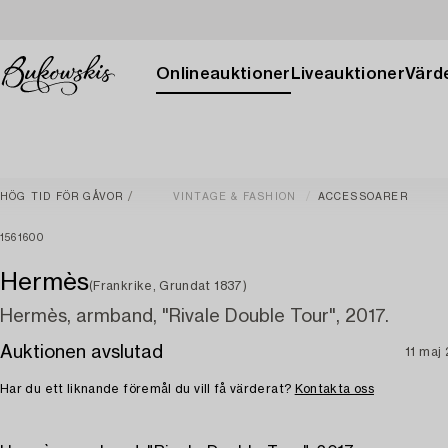
Onlineauktioner
Liveauktioner
Värde
HÖG TID FÖR GÅVOR
VINTAGE & FASHION
ACCESSOARER
1561600
Hermès
(Frankrike, Grundat 1837)
Hermès, armband, "Rivale Double Tour", 2017.
Auktionen avslutad
11 maj
Har du ett liknande föremål du vill få värderat?
Kontakta oss