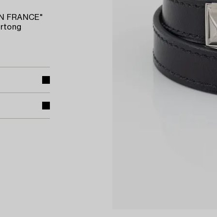
 IN FRANCE"
artong