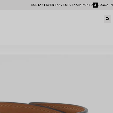
KONTAKT
SVENSKA
EUR
SKAPA KONTO
LOGGA IN