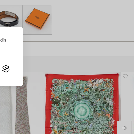
 din
s