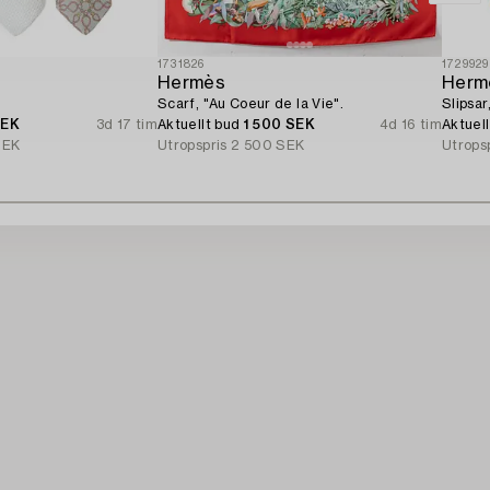
1731826
1729929
Hermès
Herm
Scarf, "Au Coeur de la Vie".
Slipsar,
SEK
3d 17 tim
Aktuellt bud
1 500 SEK
4d 16 tim
Aktuel
SEK
Utropspris
2 500 SEK
Utrops