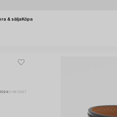
ra & sälja
Köpa
 2024
21:58 CEST