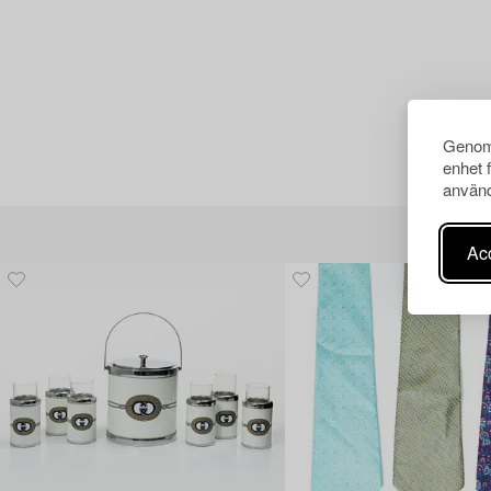
Genom 
enhet 
använd
Acc