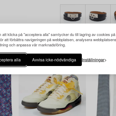
att klicka på "acceptera alla" samtycker du till lagring av cookies på
för att förbättra navigeringen på webbplatsen, analysera webbplatsen
ning och anpassa vår marknadsföring.
Andra har även tittat på
eptera alla
Avvisa icke-nödvändiga
Inställningar