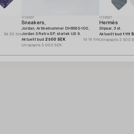
1725937
1729927
Sneakers,
Hermès
Jordan, Artikelnummer DH8565-100,
Slipsar, 3 st.
Jordan 5 Retro SP, storlek US 9.
3d 20 tim
Aktuellt bud
1 111 
Aktuellt bud
2 500 SEK
1d 19 tim
Utropspris
2 500 
Utropspris
5 000 SEK