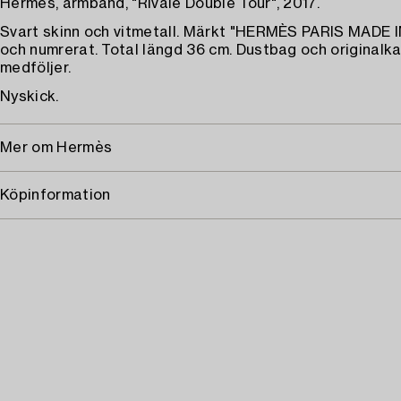
Hermès, armband, "Rivale Double Tour", 2017.
Svart skinn och vitmetall. Märkt "HERMÈS PARIS MADE
och numrerat. Total längd 36 cm. Dustbag och originalk
medföljer.
Nyskick.
Mer om Hermès
Köpinformation