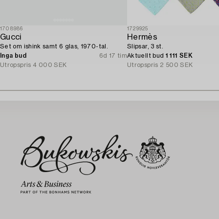
1708986
1729925
Gucci
Hermès
Set om ishink samt 6 glas, 1970-tal.
Slipsar, 3 st.
Inga bud
6d 17 tim
Aktuellt bud
1 111 SEK
Utropspris
4 000 SEK
Utropspris
2 500 SEK