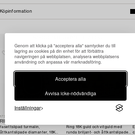
Köpinformation
Andra har även tittat på
Genom att klicka på "acceptera alla" samtycker du till
lagring av cookies på din enhet för att förbättra
navigeringen på webbplatsen, analysera webbplatsens
användning och anpassa vår marknadsföring.
Acceptera alla
Avvisa icke-nödvändiga
Inställningar
1731551
1709717
1
RING,
Claës E. Giertta
R
fasettslipad turmalin,
Ring 18K guld och vitguld med
E
åttkantslipade diamanter, 18K
runda briljant- och åttkantslipade
c