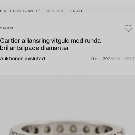
HÖG TID FÖR GÅVOR
SMYCKEN
RINGAR
1563389
Cartier alliansring vitguld med runda
briljantslipade diamanter
Auktionen avslutad
11 maj 2024
21:54 CEST