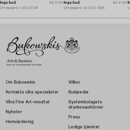
vitguld. A. Tillander, Helsingfors
Inga bud
4d 5 tim
diamanter.
Inga bud
4d 4 tim
b
I
1975.
Utropspris
1 300 EUR
Utropspris
12 000 SEK
U
Om Bukowskis
Villkor
Kontakta våra specialister
Bukipedia
Våra Fine Art-resultat
Systembolagets
dryckesauktioner
Nyheter
Press
Hemvärdering
Lediga tjänster