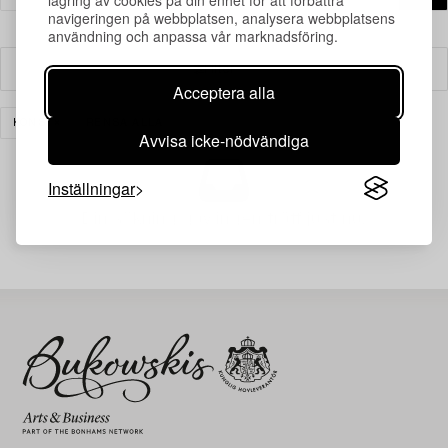
navigeringen på webbplatsen, analysera webbplatsens
användning och anpassa vår marknadsföring.
Filter
Acceptera alla
KONST
RENSA ALLA
Avvisa icke-nödvändiga
Inställningar
Din sökning gav ingen träff just nu.