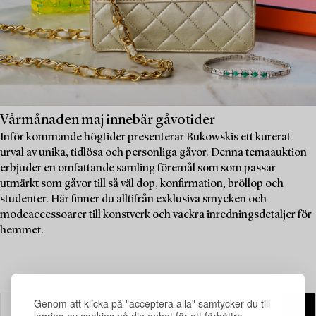
Vårmånaden maj innebär gåvotider
Inför kommande högtider presenterar Bukowskis ett kurerat
urval av unika, tidlösa och personliga gåvor. Denna temaauktion
erbjuder en omfattande samling föremål som som passar
utmärkt som gåvor till så väl dop, konfirmation, bröllop och
studenter. Här finner du alltifrån exklusiva smycken och
modeaccessoarer till konstverk och vackra inredningsdetaljer för
hemmet.
Genom att klicka på "acceptera alla" samtycker du till
lagring av cookies på din enhet för att förbättra