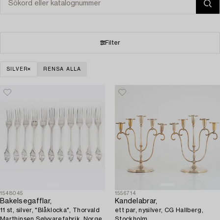
Filter
SILVER
RENSA ALLA
1548045
1556714
Bakelsegafflar,
Kandelabrar,
11 st, silver, "Blåklocka", Thorvald
ett par, nysilver, CG Hallberg,
Marthinsen Sølvvarefabrik, Norge.
Stockholm.