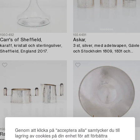
1560492
1554491
Carr's of Sheffield,
Askar,
karaff, kristall och sterlingsilver,
3 st, silver, med adelsvapen, Gävle
Sheffield, England 2017.
och Stockholm 1809, 1831 och
1859.
Genom att klicka på "acceptera alla" samtycker du till
1565382
1565127
Rauni Mustonen,
Tapio Wirkkala
lagring av cookies på din enhet för att förbättra