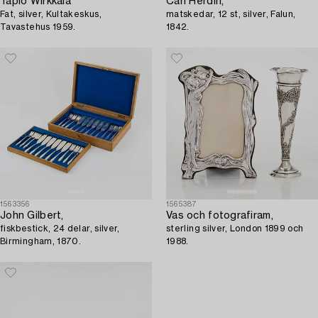
Tapio Wirkkala
Carl Herdin,
Fat, silver, Kultakeskus,
matskedar, 12 st, silver, Falun,
Tavastehus 1959.
1842.
1563356
1565387
John Gilbert,
Vas och fotografiram,
fiskbestick, 24 delar, silver,
sterling silver, London 1899 och
Birmingham, 1870.
1988.