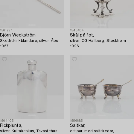
1561297
1543484
Björn Weckström
Skål på fot,
Sked/drinkblandare, silver, Åbo
silver, CG Hallberg, Stockholm
1957.
1926.
1564405
1556685
Fickplunta,
Saltkar,
silver, Kultakeskus, Tavastehus
ett par, med saltskedar,