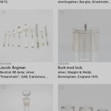
1972.
sterlingsilver, Borgila, Stockholm,
1931.
1564449
1565068
Jacob Ängman
Burk med lock,
Bestick 88 delar, silver,
silver, Mappin & Webb,
"Rosenholm", GAB, Eskilstuna,
Birmingham, England 1915.
1950/70-tal.