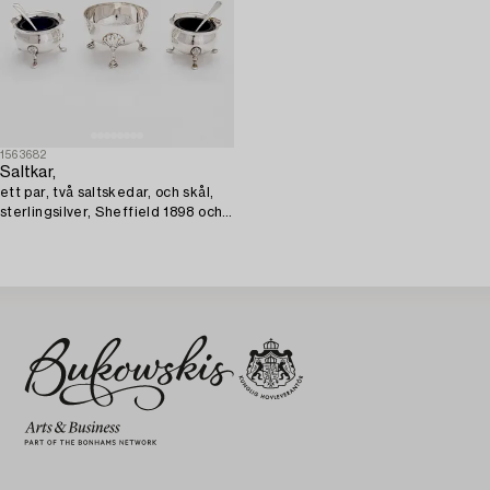
1563682
Saltkar,
ett par, två saltskedar, och skål,
sterlingsilver, Sheffield 1898 och
1915 samt Birmingham 1923 och
1947.