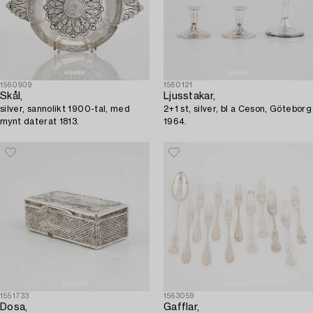
1560909
1560121
Skål,
Ljusstakar,
silver, sannolikt 1900-tal, med
2+1 st, silver, bl a Ceson, Göteborg
mynt daterat 1813.
1964.
1551733
1563059
Dosa,
Gafflar,