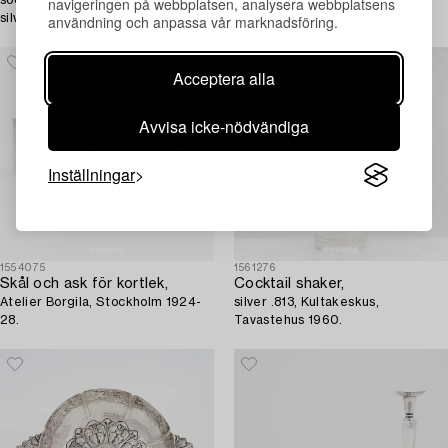
navigeringen på webbplatsen, analysera webbplatsens
sockerskål och gräddsnäcka,
Fat, silver, Kultakeskus,
användning och anpassa vår marknadsföring.
silver och slipad sten, Helsingfors
Tavastehus 1978.
1981.
Acceptera alla
Avvisa icke-nödvändiga
Inställningar
1554075
1561276
Skål och ask för kortlek,
Cocktail shaker,
Atelier Borgila, Stockholm 1924-
silver .813, Kultakeskus,
28.
Tavastehus 1960.