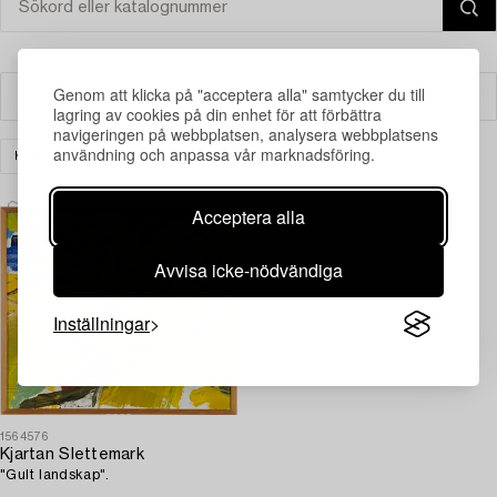
Genom att klicka på "acceptera alla" samtycker du till
Filter
lagring av cookies på din enhet för att förbättra
navigeringen på webbplatsen, analysera webbplatsens
användning och anpassa vår marknadsföring.
KONST
ÖVRIGT
RENSA ALLA
Acceptera alla
Avvisa icke-nödvändiga
Inställningar
1564576
Kjartan Slettemark
"Gult landskap".