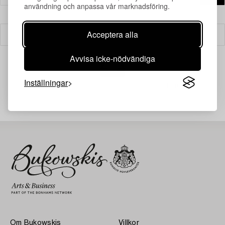
användning och anpassa vår marknadsföring.
Acceptera alla
Filter
Avvisa icke-nödvändiga
Inställningar
Din sökning gav ingen träff just nu.
Om Bukowskis
Villkor