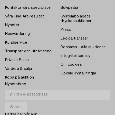
Kontakta våra specialister
Bukipedia
Våra Fine Art-resultat
Systembolagets
dryckesauktioner
Nyheter
Press
Hemvärdering
Lediga tjänster
Kundservice
Bonhams - Alla auktioner
Transport och uthämtning
Integritetspolicy
Private Sales
Om cookies
Värdera & sälja
Cookie-inställningar
Köpa på auktion
Nyhetsbrev
Ladda ner vår app