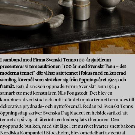
I samband med Firma Svenskt Tenns 100-årsjubileum
presenterar vi temaauktionen "100 år med Svenskt Tenn – det
moderna tennet" där vi har satt tennet i fokus med en kurerad
samling föremål som sträcker sig från öppningsåret 1924 och
framåt.
Estrid Ericson öppnade Firma Svenskt Tenn 1924 i
samarbete med konstnären Nils Fougstedt. Det blev en
kombinerad verkstad och butik där det mjuka tennet formades till
dekorativa prydnads- och nyttoföremål. Redan på Svenskt Tenns
öppningsdag skriver Svenska Dagbladet i en helsidesartikel att
tennet är på väg att återinta en hedersplats i hemmen. Den
nyöppnade butiken, med sitt läge i ett nu rivet kvarter snett bakom
Nordiska Kompaniet i Stockholm, blev omedelbart av central