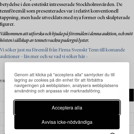
betydelse i den estetiskt intresserade Stockholmsvärden. De
tennföremål som presenterades var i relativt konventionell
tappning, men hade utvecklats med nya former och skulpterade
figurer.
Välkommen att utforska och bjuda på föremålen i denna auktion, och möt
hösten i sällskap av tennets vackra pudergrå lyster.
Vi söker just nu föremål från Firma Svenskt Tenn till komande
auktioner – läs mer och se vad vi söker här ›
Genom att klicka på "acceptera alla" samtycker du till
lagring av cookies på din enhet för att förbättra
1 föremål
navigeringen på webbplatsen, analysera webbplatsens
användning och anpassa vår marknadsföring.
Acceptera alla
Filter
Avvisa icke-nödvändiga