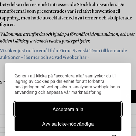
betydelse i den estetiskt intresserade Stockholmsvärden. De
tennföremål som presenterades var i relativt konventionell
tappning, men hade utvecklats med nya former och skulpterade
figurer.
Välkommen att utforska och bjuda på föremålen i denna auktion, och möt
hösten i sällskap av tennets vackra pudergrå lyster.
Vi söker just nu föremål från Firma Svenskt Tenn till komande
auktioner – läs mer och se vad vi söker här ›
Genom att klicka på "acceptera alla" samtycker du till
lagring av cookies på din enhet för att förbättra
2 föremål
navigeringen på webbplatsen, analysera webbplatsens
användning och anpassa vår marknadsföring.
Acceptera alla
Filter
Avvisa icke-nödvändiga