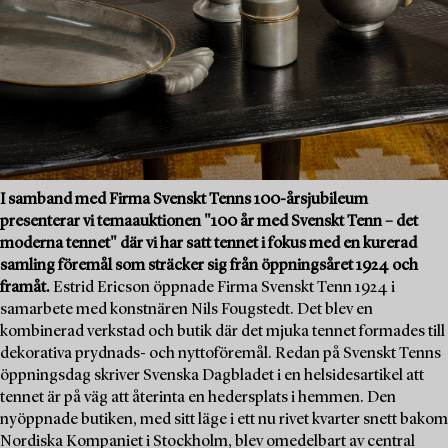
I samband med Firma Svenskt Tenns 100-årsjubileum
presenterar vi temaauktionen "100 år med Svenskt Tenn – det
moderna tennet" där vi har satt tennet i fokus med en kurerad
samling föremål som sträcker sig från öppningsåret 1924 och
framåt.
Estrid Ericson öppnade Firma Svenskt Tenn 1924 i
samarbete med konstnären Nils Fougstedt. Det blev en
kombinerad verkstad och butik där det mjuka tennet formades till
dekorativa prydnads- och nyttoföremål. Redan på Svenskt Tenns
öppningsdag skriver Svenska Dagbladet i en helsidesartikel att
tennet är på väg att återinta en hedersplats i hemmen. Den
nyöppnade butiken, med sitt läge i ett nu rivet kvarter snett bakom
Nordiska Kompaniet i Stockholm, blev omedelbart av central