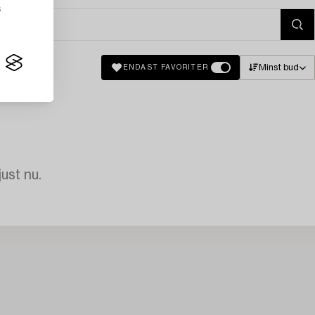
s
Minst bud
ENDAST FAVORITER
just nu.