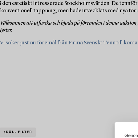
i den estetiskt intresserade Stockholmsvärden. De tennför
konventionell tappning, men hade utvecklats med nya for
Välkommen att utforska och bjuda på föremålen i denna auktion, 
lyster.
Vi söker just nu föremål från Firma Svenskt Tenn till koman
DÖLJ FILTER
Genom 