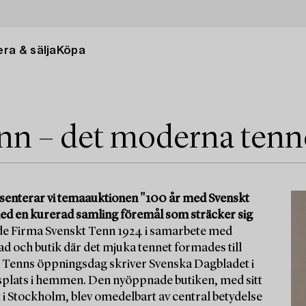
ra & sälja
Köpa
nn – det moderna tenn
enterar vi temaauktionen "100 år med Svenskt
 med en kurerad samling föremål som sträcker sig
de Firma Svenskt Tenn 1924 i samarbete med
d och butik där det mjuka tennet formades till
 Tenns öppningsdag skriver Svenska Dagbladet i
dersplats i hemmen. Den nyöppnade butiken, med sitt
 i Stockholm, blev omedelbart av central betydelse