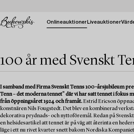
Onlineauktioner
Liveauktioner
Värde
100 år med Svenskt Te
I samband med Firma Svenskt Tenns 100-årsjubileum pres
Tenn – det moderna tennet" där vi har satt tennet i fokus
från öppningsåret 1924 och framåt.
Estrid Ericson öppna
konstnären Nils Fougstedt. Det blev en kombinerad verksta
dekorativa prydnads- och nyttoföremål. Redan på Svenskt
en helsidesartikel att tennet är på väg att återinta en he
läge i ett nu rivet kvarter snett bakom Nordiska Kompaniet