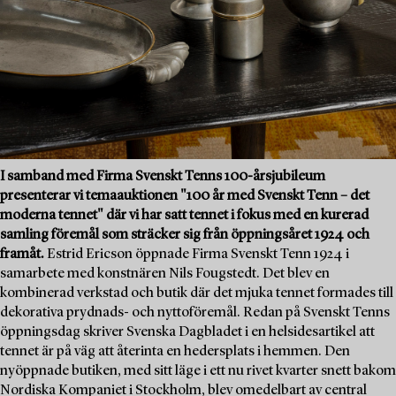
I samband med Firma Svenskt Tenns 100-årsjubileum
presenterar vi temaauktionen "100 år med Svenskt Tenn – det
moderna tennet" där vi har satt tennet i fokus med en kurerad
samling föremål som sträcker sig från öppningsåret 1924 och
framåt.
Estrid Ericson öppnade Firma Svenskt Tenn 1924 i
samarbete med konstnären Nils Fougstedt. Det blev en
kombinerad verkstad och butik där det mjuka tennet formades till
dekorativa prydnads- och nyttoföremål. Redan på Svenskt Tenns
öppningsdag skriver Svenska Dagbladet i en helsidesartikel att
tennet är på väg att återinta en hedersplats i hemmen. Den
nyöppnade butiken, med sitt läge i ett nu rivet kvarter snett bakom
Nordiska Kompaniet i Stockholm, blev omedelbart av central