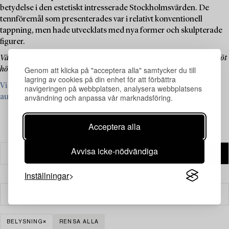
betydelse i den estetiskt intresserade Stockholmsvärden. De
tennföremål som presenterades var i relativt konventionell
tappning, men hade utvecklats med nya former och skulpterade
figurer.
Välkommen att utforska och bjuda på föremålen i denna auktion, och möt
Genom att klicka på "acceptera alla" samtycker du till
hösten i sällskap av tennets vackra pudergrå lyster.
lagring av cookies på din enhet för att förbättra
Vi söker just nu föremål från Firma Svenskt Tenn till komande
navigeringen på webbplatsen, analysera webbplatsens
användning och anpassa vår marknadsföring.
auktioner – läs mer och se vad vi söker här ›
Acceptera alla
Avvisa icke-nödvändiga
Inställningar
Filter
BELYSNING
RENSA ALLA