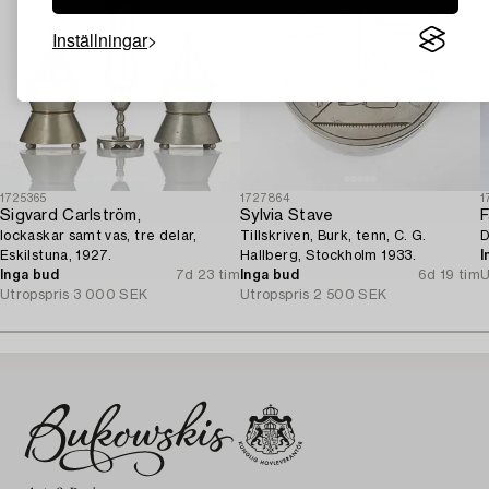
Inställningar
1725365
1727864
1
Sigvard Carlström,
Sylvia Stave
F
lockaskar samt vas, tre delar,
Tillskriven, Burk, tenn, C. G.
D
Eskilstuna, 1927.
Hallberg, Stockholm 1933.
I
Inga bud
7d 23 tim
Inga bud
6d 19 tim
U
Utropspris
3 000 SEK
Utropspris
2 500 SEK