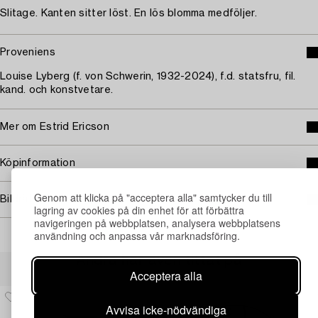
Slitage. Kanten sitter löst. En lös blomma medföljer.
Proveniens
Louise Lyberg (f. von Schwerin, 1932-2024), f.d. statsfru, fil.
kand. och konstvetare.
Mer om Estrid Ericson
Köpinformation
Genom att klicka på "acceptera alla" samtycker du till
Bildrättigheter
lagring av cookies på din enhet för att förbättra
navigeringen på webbplatsen, analysera webbplatsens
användning och anpassa vår marknadsföring.
Andra har även tittat på
Acceptera alla
Avvisa icke-nödvändiga