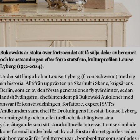
Bukowskis är stolta över förtroendet att få sälja delar av hemmet
och konstsamlingen efter förra statsfrun, kulturprofilen Louise
Lyberg (1932-2024).
Under sitt långa liv bar Louise Lyberg (f. von Schwerin) med sig
sin historia. Alltifrån uppväxten på Skarhult i Skåne, krigsårens
Berlin, som en av den första generationen flygvärdinnor, sedan
landshövdingsfru, chefsintendent på Bukowski Auktioner med
ansvar för konstavdelningen, författare, expert i SVT:s
Antikrundan samt chef för Drottningens Hovstat. Louise Lyberg
var mångsidig och intellektuell och lika hängiven sina
yrkesåtagande som sitt stora kulturella intresse. Louise samlade
konstföremål under hela sitt liv och första inköpet gjordes redan
när hon var 9 år för ”splitterpengar”, bombsplitter som samlades i