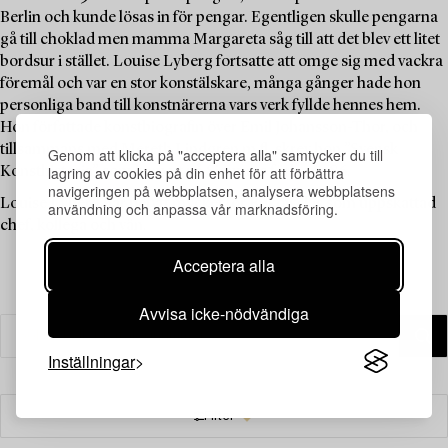
Berlin och kunde lösas in för pengar. Egentligen skulle pengarna
gå till choklad men mamma Margareta såg till att det blev ett litet
bordsur i stället. Louise Lyberg fortsatte att omge sig med vackra
föremål och var en stor konstälskare, många gånger hade hon
personliga band till konstnärerna vars verk fyllde hennes hem.
Hon författade konstbiografin över Emil Johansson-Thor, och
tillsammans med Mereth Lindgren m.fl. skrev hon ”Svensk
Genom att klicka på "acceptera alla" samtycker du till
lagring av cookies på din enhet för att förbättra
Konsthistoria” som kom ut på Signums förlag 1986.
navigeringen på webbplatsen, analysera webbplatsens
Louise Lyberg har betytt mycket för Bukowskis som uppskattad
användning och anpassa vår marknadsföring.
chef, kollega och vän.
Acceptera alla
Avvisa icke-nödvändiga
Inställningar
Filter