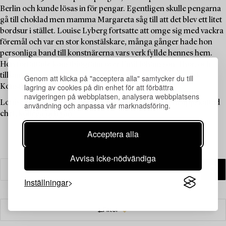
Berlin och kunde lösas in för pengar. Egentligen skulle pengarna
gå till choklad men mamma Margareta såg till att det blev ett litet
bordsur i stället. Louise Lyberg fortsatte att omge sig med vackra
föremål och var en stor konstälskare, många gånger hade hon
personliga band till konstnärerna vars verk fyllde hennes hem.
Hon författade konstbiografin över Emil Johansson-Thor, och
tillsammans med Mereth Lindgren m.fl. skrev hon ”Svensk
Genom att klicka på "acceptera alla" samtycker du till
lagring av cookies på din enhet för att förbättra
Konsthistoria” som kom ut på Signums förlag 1986.
navigeringen på webbplatsen, analysera webbplatsens
Louise Lyberg har betytt mycket för Bukowskis som uppskattad
användning och anpassa vår marknadsföring.
chef, kollega och vän.
Acceptera alla
Avvisa icke-nödvändiga
Inställningar
Filter