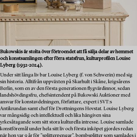
Bukowskis är stolta över förtroendet att få sälja delar av hemmet
och konstsamlingen efter förra statsfrun, kulturprofilen Louise
Lyberg (1932-2024).
Under sitt långa liv bar Louise Lyberg (f. von Schwerin) med sig
sin historia. Alltifrån uppväxten på Skarhult i Skåne, krigsårens
Berlin, som en av den första generationen flygvärdinnor, sedan
landshövdingsfru, chefsintendent på Bukowski Auktioner med
ansvar för konstavdelningen, författare, expert i SVT:s
Antikrundan samt chef för Drottningens Hovstat. Louise Lyberg
var mångsidig och intellektuell och lika hängiven sina
yrkesåtagande som sitt stora kulturella intresse. Louise samlade
konstföremål under hela sitt liv och första inköpet gjordes redan
när hon var 9 år för ”splitterpengar”, bombsplitter som samlades i