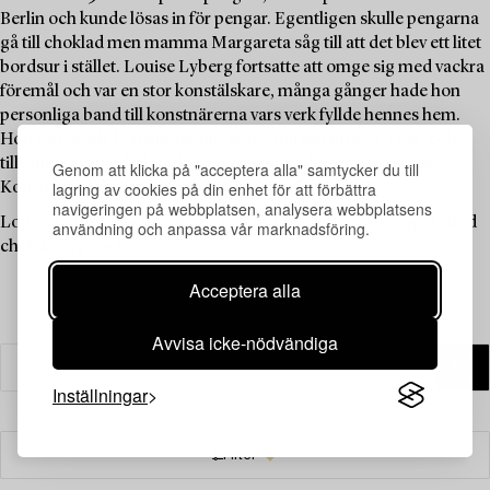
Berlin och kunde lösas in för pengar. Egentligen skulle pengarna
gå till choklad men mamma Margareta såg till att det blev ett litet
bordsur i stället. Louise Lyberg fortsatte att omge sig med vackra
föremål och var en stor konstälskare, många gånger hade hon
personliga band till konstnärerna vars verk fyllde hennes hem.
Hon författade konstbiografin över Emil Johansson-Thor, och
tillsammans med Mereth Lindgren m.fl. skrev hon ”Svensk
Genom att klicka på "acceptera alla" samtycker du till
lagring av cookies på din enhet för att förbättra
Konsthistoria” som kom ut på Signums förlag 1986.
navigeringen på webbplatsen, analysera webbplatsens
Louise Lyberg har betytt mycket för Bukowskis som uppskattad
användning och anpassa vår marknadsföring.
chef, kollega och vän.
Acceptera alla
Avvisa icke-nödvändiga
Inställningar
Filter