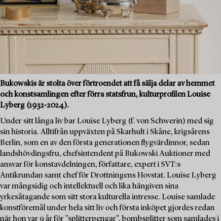
Bukowskis är stolta över förtroendet att få sälja delar av hemmet
och konstsamlingen efter förra statsfrun, kulturprofilen Louise
Lyberg (1932-2024).
Under sitt långa liv bar Louise Lyberg (f. von Schwerin) med sig
sin historia. Alltifrån uppväxten på Skarhult i Skåne, krigsårens
Berlin, som en av den första generationen flygvärdinnor, sedan
landshövdingsfru, chefsintendent på Bukowski Auktioner med
ansvar för konstavdelningen, författare, expert i SVT:s
Antikrundan samt chef för Drottningens Hovstat. Louise Lyberg
var mångsidig och intellektuell och lika hängiven sina
yrkesåtagande som sitt stora kulturella intresse. Louise samlade
konstföremål under hela sitt liv och första inköpet gjordes redan
när hon var 9 år för ”splitterpengar”, bombsplitter som samlades i