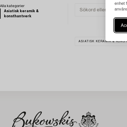
enhet 
Alla kategorier
använd
Asiatisk keramik &
konsthantverk
Acc
ASIATISK KERAMIK & KON