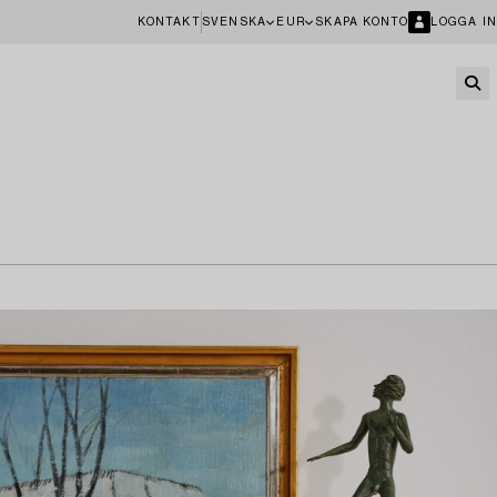
KONTAKT
SVENSKA
EUR
SKAPA KONTO
LOGGA IN