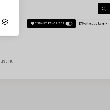
s
Kortast tid kvar
ENDAST FAVORITER
just nu.