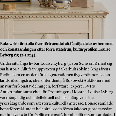
Bukowskis är stolta över förtroendet att få sälja delar av hemmet
och konstsamlingen efter förra statsfrun, kulturprofilen Louise
Lyberg (1932-2024).
Under sitt långa liv bar Louise Lyberg (f. von Schwerin) med sig
sin historia. Alltifrån uppväxten på Skarhult i Skåne, krigsårens
Berlin, som en av den första generationen flygvärdinnor, sedan
landshövdingsfru, chefsintendent på Bukowski Auktioner med
ansvar för konstavdelningen, författare, expert i SVT:s
Antikrundan samt chef för Drottningens Hovstat. Louise Lyberg
var mångsidig och intellektuell och lika hängiven sina
yrkesåtagande som sitt stora kulturella intresse. Louise samlade
konstföremål under hela sitt liv och första inköpet gjordes redan
när hon var 9 år för ”splitterpengar”, bombsplitter som samlades i