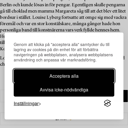
Berlin och kunde lösas in för pengar. Egentligen skulle pengarna
gå till choklad men mamma Margareta såg till att det blev ett litet
bordsur i stället. Louise Lyberg fortsatte att omge sig med vackra
föremål och var en stor konstälskare, många gånger hade hon
personliga band till konstnärerna vars verk fyllde hennes hem.
Hon författade konstbiografin över Emil Johansson-Thor, och
tillsammans med Mereth Lindgren m.fl. skrev hon ”Svensk
Genom att klicka på "acceptera alla" samtycker du till
lagring av cookies på din enhet för att förbättra
Konsthistoria” som kom ut på Signums förlag 1986.
navigeringen på webbplatsen, analysera webbplatsens
Louise Lyberg har betytt mycket för Bukowskis som uppskattad
användning och anpassa vår marknadsföring.
chef, kollega och vän.
Acceptera alla
Avvisa icke-nödvändiga
Inställningar
Filter