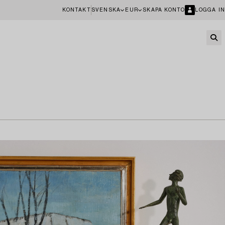
KONTAKT
SVENSKA
EUR
SKAPA KONTO
LOGGA IN