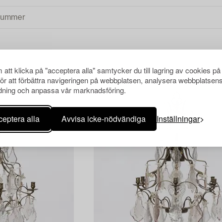
att klicka på "acceptera alla" samtycker du till lagring av cookies på
OR
RENSA ALLA
för att förbättra navigeringen på webbplatsen, analysera webbplatsen
ning och anpassa vår marknadsföring.
eptera alla
Avvisa icke-nödvändiga
Inställningar