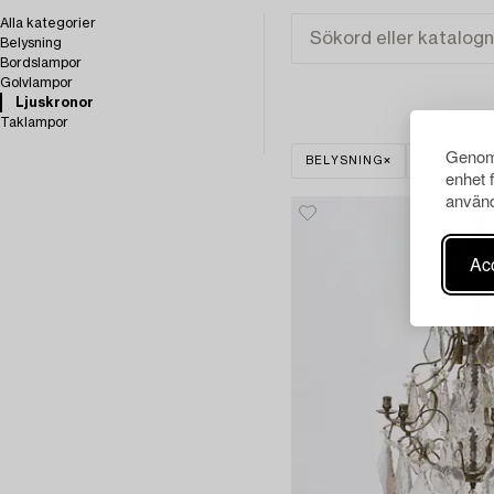
Alla kategorier
Belysning
Bordslampor
Golvlampor
Ljuskronor
Taklampor
Genom 
BELYSNING
LJUSKRON
enhet 
använd
Acc