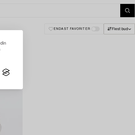
Flest bud
ENDAST FAVORITER
 din
s