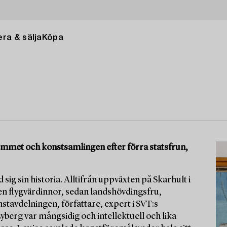
ra & sälja
Köpa
 hemmet och konstsamlingen efter förra statsfrun,
 sig sin historia. Alltifrån uppväxten på Skarhult i
en flygvärdinnor, sedan landshövdingsfru,
tavdelningen, författare, expert i SVT:s
berg var mångsidig och intellektuell och lika