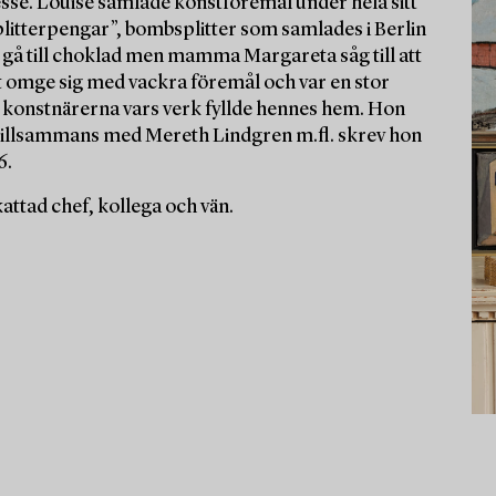
esse. Louise samlade konstföremål under hela sitt
splitterpengar”, bombsplitter som samlades i Berlin
 gå till choklad men mamma Margareta såg till att
 att omge sig med vackra föremål och var en stor
 konstnärerna vars verk fyllde hennes hem. Hon
 tillsammans med Mereth Lindgren m.fl. skrev hon
6.
ttad chef, kollega och vän.