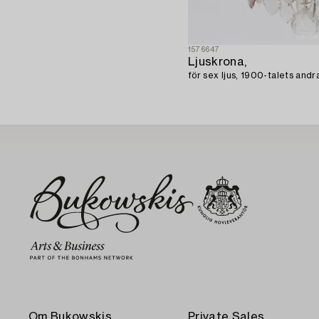
1576647
Ljuskrona,
för sex ljus, 1900-talets andra
Om Bukowskis
Private Sales