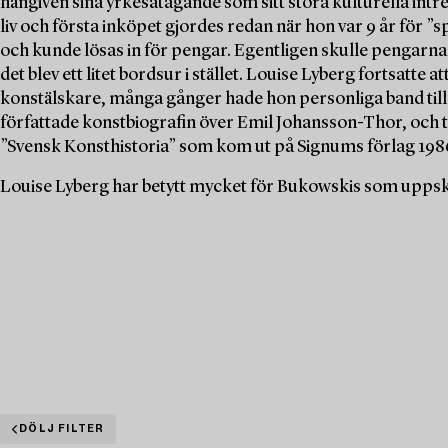
hängiven sina yrkesåtagande som sitt stora kulturella intr
liv och första inköpet gjordes redan när hon var 9 år för ”
och kunde lösas in för pengar. Egentligen skulle pengarna
det blev ett litet bordsur i stället. Louise Lyberg fortsatte
konstälskare, många gånger hade hon personliga band till
författade konstbiografin över Emil Johansson-Thor, och
”Svensk Konsthistoria” som kom ut på Signums förlag 198
Louise Lyberg har betytt mycket för Bukowskis som uppska
DÖLJ FILTER