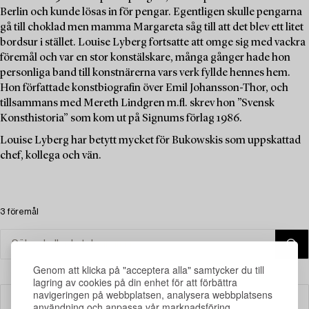
Berlin och kunde lösas in för pengar. Egentligen skulle pengarna
gå till choklad men mamma Margareta såg till att det blev ett litet
bordsur i stället. Louise Lyberg fortsatte att omge sig med vackra
föremål och var en stor konstälskare, många gånger hade hon
personliga band till konstnärerna vars verk fyllde hennes hem.
Hon författade konstbiografin över Emil Johansson-Thor, och
tillsammans med Mereth Lindgren m.fl. skrev hon ”Svensk
Konsthistoria” som kom ut på Signums förlag 1986.
Louise Lyberg har betytt mycket för Bukowskis som uppskattad
chef, kollega och vän.
3 föremål
Genom att klicka på "acceptera alla" samtycker du till
lagring av cookies på din enhet för att förbättra
navigeringen på webbplatsen, analysera webbplatsens
Filter
användning och anpassa vår marknadsföring.