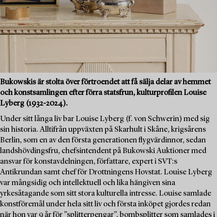
Bukowskis är stolta över förtroendet att få sälja delar av hemmet
och konstsamlingen efter förra statsfrun, kulturprofilen Louise
Lyberg (1932-2024).
Under sitt långa liv bar Louise Lyberg (f. von Schwerin) med sig
sin historia. Alltifrån uppväxten på Skarhult i Skåne, krigsårens
Berlin, som en av den första generationen flygvärdinnor, sedan
landshövdingsfru, chefsintendent på Bukowski Auktioner med
ansvar för konstavdelningen, författare, expert i SVT:s
Antikrundan samt chef för Drottningens Hovstat. Louise Lyberg
var mångsidig och intellektuell och lika hängiven sina
yrkesåtagande som sitt stora kulturella intresse. Louise samlade
konstföremål under hela sitt liv och första inköpet gjordes redan
när hon var 9 år för ”splitterpengar”, bombsplitter som samlades i