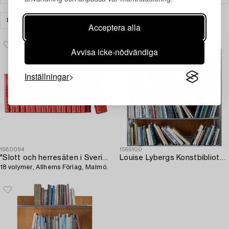
BÖCKER & HANDSKRIFTER
BÖCKER
RENSA ALLA
Acceptera alla
Avvisa icke-nödvändiga
Inställningar
1580094
1566100
"Slott och herresäten i Sverige",
Louise Lybergs Konstbibliotek.
18 volymer, Allhems Förlag, Malmö.