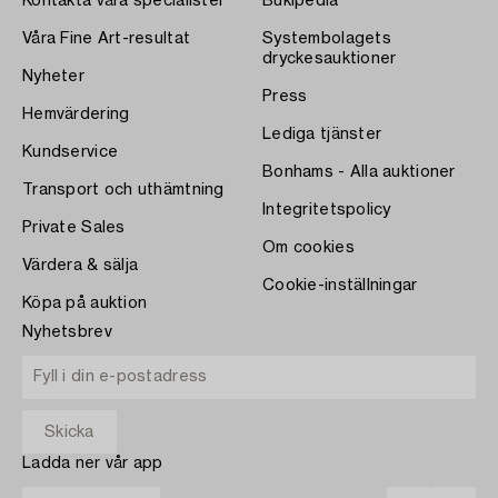
Kontakta våra specialister
Bukipedia
Våra Fine Art-resultat
Systembolagets
dryckesauktioner
Nyheter
Press
Hemvärdering
Lediga tjänster
Kundservice
Bonhams - Alla auktioner
Transport och uthämtning
Integritetspolicy
Private Sales
Om cookies
Värdera & sälja
Cookie-inställningar
Köpa på auktion
Nyhetsbrev
Ladda ner vår app