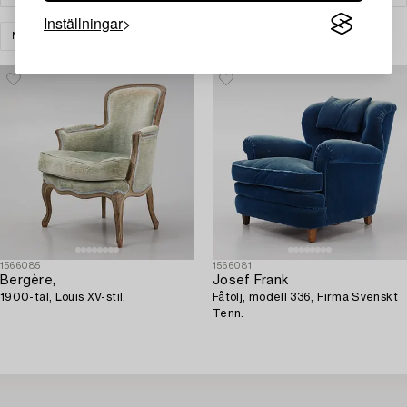
Inställningar
MÖBLER
FÅTÖLJER & SOFFOR
RENSA ALLA
1566085
1566081
Bergère,
Josef Frank
1900-tal, Louis XV-stil.
Fåtölj, modell 336, Firma Svenskt
Tenn.