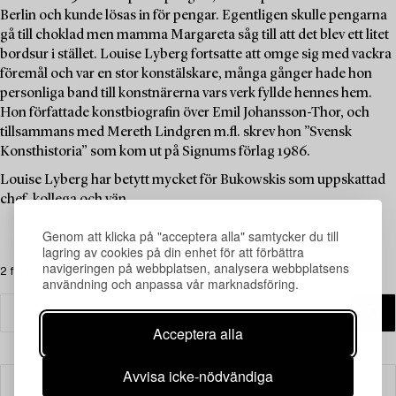
Berlin och kunde lösas in för pengar. Egentligen skulle pengarna
gå till choklad men mamma Margareta såg till att det blev ett litet
bordsur i stället. Louise Lyberg fortsatte att omge sig med vackra
föremål och var en stor konstälskare, många gånger hade hon
personliga band till konstnärerna vars verk fyllde hennes hem.
Hon författade konstbiografin över Emil Johansson-Thor, och
tillsammans med Mereth Lindgren m.fl. skrev hon ”Svensk
Konsthistoria” som kom ut på Signums förlag 1986.
Louise Lyberg har betytt mycket för Bukowskis som uppskattad
chef, kollega och vän.
Genom att klicka på "acceptera alla" samtycker du till
lagring av cookies på din enhet för att förbättra
navigeringen på webbplatsen, analysera webbplatsens
2 föremål
användning och anpassa vår marknadsföring.
Acceptera alla
Avvisa icke-nödvändiga
Filter