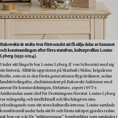
Bukowskis är stolta över förtroendet att få sälja delar av hemmet
och konstsamlingen efter förra statsfrun, kulturprofilen Louise
Lyberg (1932-2024).
Under sitt långa liv bar Louise Lyberg (f. von Schwerin) med sig
sin historia. Alltifrån uppväxten på Skarhult i Skåne, krigsårens
Berlin, som en av den första generationen flygvärdinnor, sedan
landshövdingsfru, chefsintendent på Bukowski Auktioner med
ansvar för konstavdelningen, författare, expert i SVT:s
Antikrundan samt chef för Drottningens Hovstat. Louise Lyberg
var mångsidig och intellektuell och lika hängiven sina
yrkesåtagande som sitt stora kulturella intresse. Louise samlade
konstföremål under hela sitt liv och första inköpet gjordes redan
när hon var 9 år för ”splitterpengar”, bombsplitter som samlades i