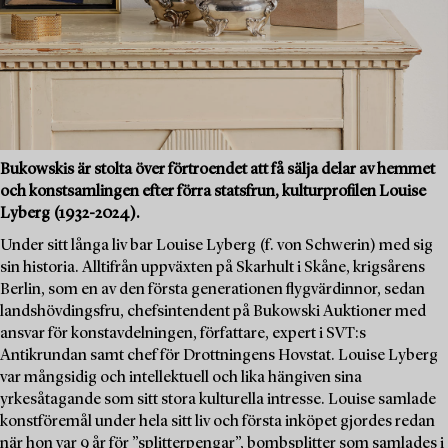
Bukowskis är stolta över förtroendet att få sälja delar av hemmet
och konstsamlingen efter förra statsfrun, kulturprofilen Louise
Lyberg (1932-2024).
Under sitt långa liv bar Louise Lyberg (f. von Schwerin) med sig
sin historia. Alltifrån uppväxten på Skarhult i Skåne, krigsårens
Berlin, som en av den första generationen flygvärdinnor, sedan
landshövdingsfru, chefsintendent på Bukowski Auktioner med
ansvar för konstavdelningen, författare, expert i SVT:s
Antikrundan samt chef för Drottningens Hovstat. Louise Lyberg
var mångsidig och intellektuell och lika hängiven sina
yrkesåtagande som sitt stora kulturella intresse. Louise samlade
konstföremål under hela sitt liv och första inköpet gjordes redan
när hon var 9 år för ”splitterpengar”, bombsplitter som samlades i