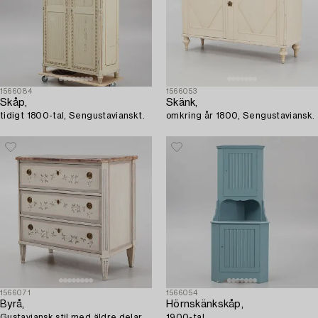
1566084
1566053
Skåp,
Skänk,
tidigt 1800-tal, Sengustavianskt.
omkring år 1800, Sengustaviansk.
1566071
1566054
Byrå,
Hörnskänkskåp,
Gustaviansk stil med äldre delar.
1900-tal.