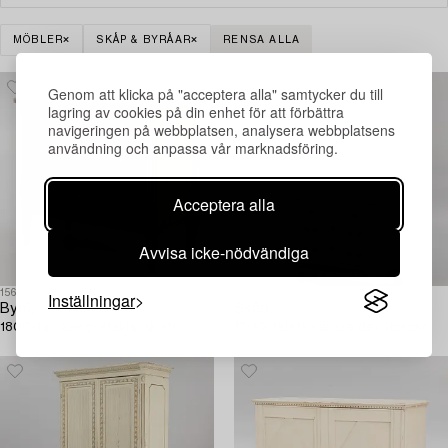
MÖBLER
SKÅP & BYRÅAR
RENSA ALLA
Genom att klicka på "acceptera alla" samtycker du till
lagring av cookies på din enhet för att förbättra
navigeringen på webbplatsen, analysera webbplatsens
användning och anpassa vår marknadsföring.
Acceptera alla
Avvisa icke-nödvändiga
1566061
1566052
Inställningar
Byrå,
Skåp,
1800-tal, Sengustaviansk stil.
1700-talets senare del, Rokoko.