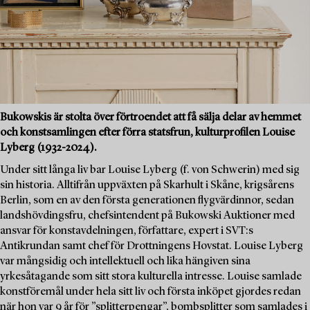
Bukowskis är stolta över förtroendet att få sälja delar av hemmet
och konstsamlingen efter förra statsfrun, kulturprofilen Louise
Lyberg (1932-2024).
Under sitt långa liv bar Louise Lyberg (f. von Schwerin) med sig
sin historia. Alltifrån uppväxten på Skarhult i Skåne, krigsårens
Berlin, som en av den första generationen flygvärdinnor, sedan
landshövdingsfru, chefsintendent på Bukowski Auktioner med
ansvar för konstavdelningen, författare, expert i SVT:s
Antikrundan samt chef för Drottningens Hovstat. Louise Lyberg
var mångsidig och intellektuell och lika hängiven sina
yrkesåtagande som sitt stora kulturella intresse. Louise samlade
konstföremål under hela sitt liv och första inköpet gjordes redan
när hon var 9 år för ”splitterpengar”, bombsplitter som samlades i