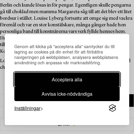
Berlin och kunde lösas in för pengar. Egentligen skulle pengarna
gå till choklad men mamma Margareta såg till att det blev ett litet
bordsur i stället. Louise Lyberg fortsatte att omge sig med vackra
föremål och var en stor konstälskare, många gånger hade hon
personliga band till konstnärerna vars verk fyllde hennes hem.
Hon författade konstbiografin över Emil Johansson-Thor, och
tillsammans med Mereth Lindgren m.fl. skrev hon ”Svensk
Genom att klicka på "acceptera alla" samtycker du till
lagring av cookies på din enhet för att förbättra
Konsthistoria” som kom ut på Signums förlag 1986.
navigeringen på webbplatsen, analysera webbplatsens
Louise Lyberg har betytt mycket för Bukowskis som uppskattad
användning och anpassa vår marknadsföring.
chef, kollega och vän.
Acceptera alla
Avvisa icke-nödvändiga
Inställningar
Filter