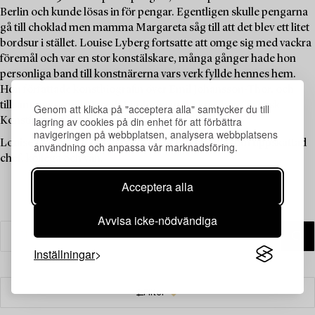
Berlin och kunde lösas in för pengar. Egentligen skulle pengarna
gå till choklad men mamma Margareta såg till att det blev ett litet
bordsur i stället. Louise Lyberg fortsatte att omge sig med vackra
föremål och var en stor konstälskare, många gånger hade hon
personliga band till konstnärerna vars verk fyllde hennes hem.
Hon författade konstbiografin över Emil Johansson-Thor, och
tillsammans med Mereth Lindgren m.fl. skrev hon ”Svensk
Genom att klicka på "acceptera alla" samtycker du till
lagring av cookies på din enhet för att förbättra
Konsthistoria” som kom ut på Signums förlag 1986.
navigeringen på webbplatsen, analysera webbplatsens
Louise Lyberg har betytt mycket för Bukowskis som uppskattad
användning och anpassa vår marknadsföring.
chef, kollega och vän.
Acceptera alla
Avvisa icke-nödvändiga
Inställningar
Filter