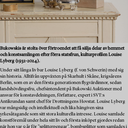
Bukowskis är stolta över förtroendet att få sälja delar av hemmet
och konstsamlingen efter förra statsfrun, kulturprofilen Louise
Lyberg (1932-2024).
Under sitt långa liv bar Louise Lyberg (f. von Schwerin) med sig
sin historia. Alltifrån uppväxten på Skarhult i Skåne, krigsårens
Berlin, som en av den första generationen flygvärdinnor, sedan
landshövdingsfru, chefsintendent på Bukowski Auktioner med
ansvar för konstavdelningen, författare, expert i SVT:s
Antikrundan samt chef för Drottningens Hovstat. Louise Lyberg
var mångsidig och intellektuell och lika hängiven sina
yrkesåtagande som sitt stora kulturella intresse. Louise samlade
konstföremål under hela sitt liv och första inköpet gjordes redan
när hon var 9 år för ”splitterpengar”, bombsplitter som samlades i