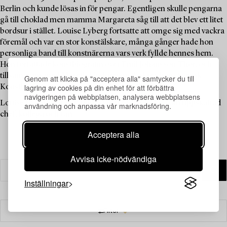
Berlin och kunde lösas in för pengar. Egentligen skulle pengarna
gå till choklad men mamma Margareta såg till att det blev ett litet
bordsur i stället. Louise Lyberg fortsatte att omge sig med vackra
föremål och var en stor konstälskare, många gånger hade hon
personliga band till konstnärerna vars verk fyllde hennes hem.
Hon författade konstbiografin över Emil Johansson-Thor, och
tillsammans med Mereth Lindgren m.fl. skrev hon ”Svensk
Genom att klicka på "acceptera alla" samtycker du till
lagring av cookies på din enhet för att förbättra
Konsthistoria” som kom ut på Signums förlag 1986.
navigeringen på webbplatsen, analysera webbplatsens
Louise Lyberg har betytt mycket för Bukowskis som uppskattad
användning och anpassa vår marknadsföring.
chef, kollega och vän.
Acceptera alla
Avvisa icke-nödvändiga
Inställningar
Filter