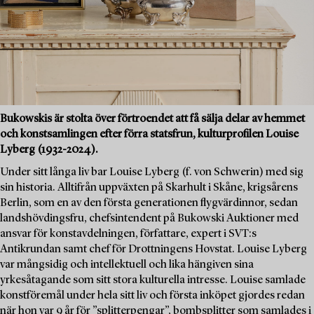
Bukowskis är stolta över förtroendet att få sälja delar av hemmet
och konstsamlingen efter förra statsfrun, kulturprofilen Louise
Lyberg (1932-2024).
Under sitt långa liv bar Louise Lyberg (f. von Schwerin) med sig
sin historia. Alltifrån uppväxten på Skarhult i Skåne, krigsårens
Berlin, som en av den första generationen flygvärdinnor, sedan
landshövdingsfru, chefsintendent på Bukowski Auktioner med
ansvar för konstavdelningen, författare, expert i SVT:s
Antikrundan samt chef för Drottningens Hovstat. Louise Lyberg
var mångsidig och intellektuell och lika hängiven sina
yrkesåtagande som sitt stora kulturella intresse. Louise samlade
konstföremål under hela sitt liv och första inköpet gjordes redan
när hon var 9 år för ”splitterpengar”, bombsplitter som samlades i