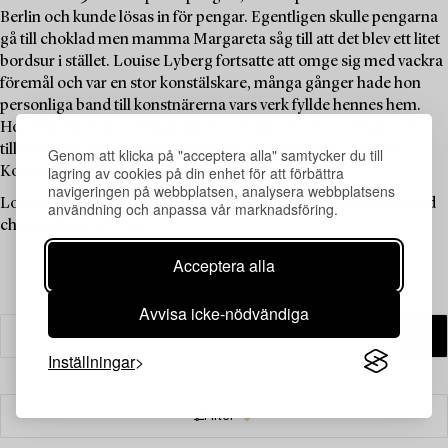
Berlin och kunde lösas in för pengar. Egentligen skulle pengarna
gå till choklad men mamma Margareta såg till att det blev ett litet
bordsur i stället. Louise Lyberg fortsatte att omge sig med vackra
föremål och var en stor konstälskare, många gånger hade hon
personliga band till konstnärerna vars verk fyllde hennes hem.
Hon författade konstbiografin över Emil Johansson-Thor, och
tillsammans med Mereth Lindgren m.fl. skrev hon ”Svensk
Genom att klicka på "acceptera alla" samtycker du till
lagring av cookies på din enhet för att förbättra
Konsthistoria” som kom ut på Signums förlag 1986.
navigeringen på webbplatsen, analysera webbplatsens
Louise Lyberg har betytt mycket för Bukowskis som uppskattad
användning och anpassa vår marknadsföring.
chef, kollega och vän.
Acceptera alla
Avvisa icke-nödvändiga
Inställningar
Filter