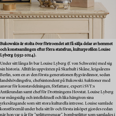
Bukowskis är stolta över förtroendet att få sälja delar av hemmet
och konstsamlingen efter förra statsfrun, kulturprofilen Louise
Lyberg (1932-2024).
Under sitt långa liv bar Louise Lyberg (f. von Schwerin) med sig
sin historia. Alltifrån uppväxten på Skarhult i Skåne, krigsårens
Berlin, som en av den första generationen flygvärdinnor, sedan
landshövdingsfru, chefsintendent på Bukowski Auktioner med
ansvar för konstavdelningen, författare, expert i SVT:s
Antikrundan samt chef för Drottningens Hovstat. Louise Lyberg
var mångsidig och intellektuell och lika hängiven sina
yrkesåtagande som sitt stora kulturella intresse. Louise samlade
konstföremål under hela sitt liv och första inköpet gjordes redan
när hon var 9 år för ”splitterpengar”, bombsplitter som samlades i