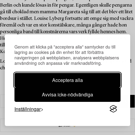
Berlin och kunde lösas in för pengar. Egentligen skulle pengarna
gå till choklad men mamma Margareta såg till att det blev ett litet
bordsur i stället. Louise Lyberg fortsatte att omge sig med vackra
föremål och var en stor konstälskare, många gånger hade hon
personliga band till konstnärerna vars verk fyllde hennes hem.
Hon författade konstbiografin över Emil Johansson-Thor, och
tillsammans med Mereth Lindgren m.fl. skrev hon ”Svensk
Genom att klicka på "acceptera alla" samtycker du till
lagring av cookies på din enhet för att förbättra
Konsthistoria” som kom ut på Signums förlag 1986.
navigeringen på webbplatsen, analysera webbplatsens
Louise Lyberg har betytt mycket för Bukowskis som uppskattad
användning och anpassa vår marknadsföring.
chef, kollega och vän.
Acceptera alla
Avvisa icke-nödvändiga
Inställningar
Filter