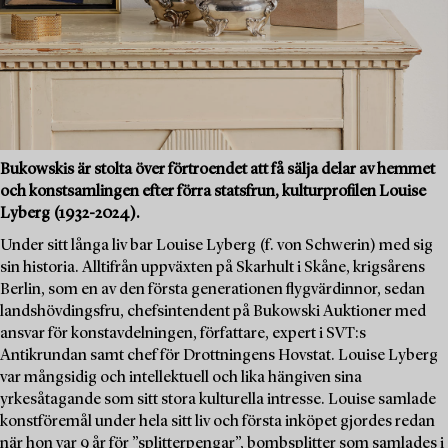
Bukowskis är stolta över förtroendet att få sälja delar av hemmet
och konstsamlingen efter förra statsfrun, kulturprofilen Louise
Lyberg (1932-2024).
Under sitt långa liv bar Louise Lyberg (f. von Schwerin) med sig
sin historia. Alltifrån uppväxten på Skarhult i Skåne, krigsårens
Berlin, som en av den första generationen flygvärdinnor, sedan
landshövdingsfru, chefsintendent på Bukowski Auktioner med
ansvar för konstavdelningen, författare, expert i SVT:s
Antikrundan samt chef för Drottningens Hovstat. Louise Lyberg
var mångsidig och intellektuell och lika hängiven sina
yrkesåtagande som sitt stora kulturella intresse. Louise samlade
konstföremål under hela sitt liv och första inköpet gjordes redan
när hon var 9 år för ”splitterpengar”, bombsplitter som samlades i