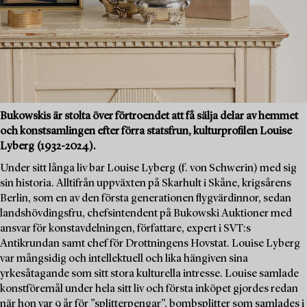
Bukowskis är stolta över förtroendet att få sälja delar av hemmet
och konstsamlingen efter förra statsfrun, kulturprofilen Louise
Lyberg (1932-2024).
Under sitt långa liv bar Louise Lyberg (f. von Schwerin) med sig
sin historia. Alltifrån uppväxten på Skarhult i Skåne, krigsårens
Berlin, som en av den första generationen flygvärdinnor, sedan
landshövdingsfru, chefsintendent på Bukowski Auktioner med
ansvar för konstavdelningen, författare, expert i SVT:s
Antikrundan samt chef för Drottningens Hovstat. Louise Lyberg
var mångsidig och intellektuell och lika hängiven sina
yrkesåtagande som sitt stora kulturella intresse. Louise samlade
konstföremål under hela sitt liv och första inköpet gjordes redan
när hon var 9 år för ”splitterpengar”, bombsplitter som samlades i