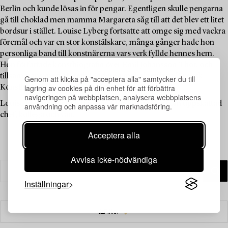
Berlin och kunde lösas in för pengar. Egentligen skulle pengarna
gå till choklad men mamma Margareta såg till att det blev ett litet
bordsur i stället. Louise Lyberg fortsatte att omge sig med vackra
föremål och var en stor konstälskare, många gånger hade hon
personliga band till konstnärerna vars verk fyllde hennes hem.
Hon författade konstbiografin över Emil Johansson-Thor, och
tillsammans med Mereth Lindgren m.fl. skrev hon ”Svensk
Genom att klicka på "acceptera alla" samtycker du till
lagring av cookies på din enhet för att förbättra
Konsthistoria” som kom ut på Signums förlag 1986.
navigeringen på webbplatsen, analysera webbplatsens
Louise Lyberg har betytt mycket för Bukowskis som uppskattad
användning och anpassa vår marknadsföring.
chef, kollega och vän.
Acceptera alla
Avvisa icke-nödvändiga
Inställningar
Filter