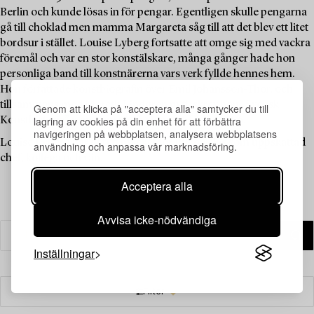
Berlin och kunde lösas in för pengar. Egentligen skulle pengarna
gå till choklad men mamma Margareta såg till att det blev ett litet
bordsur i stället. Louise Lyberg fortsatte att omge sig med vackra
föremål och var en stor konstälskare, många gånger hade hon
personliga band till konstnärerna vars verk fyllde hennes hem.
Hon författade konstbiografin över Emil Johansson-Thor, och
tillsammans med Mereth Lindgren m.fl. skrev hon ”Svensk
Genom att klicka på "acceptera alla" samtycker du till
lagring av cookies på din enhet för att förbättra
Konsthistoria” som kom ut på Signums förlag 1986.
navigeringen på webbplatsen, analysera webbplatsens
Louise Lyberg har betytt mycket för Bukowskis som uppskattad
användning och anpassa vår marknadsföring.
chef, kollega och vän.
Acceptera alla
Avvisa icke-nödvändiga
Inställningar
Filter