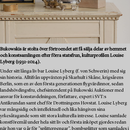
Bukowskis är stolta över förtroendet att få sälja delar av hemmet
och konstsamlingen efter förra statsfrun, kulturprofilen Louise
Lyberg (1932-2024).
Under sitt långa liv bar Louise Lyberg (f. von Schwerin) med sig
sin historia. Alltifrån uppväxten på Skarhult i Skåne, krigsårens
Berlin, som en av den första generationen flygvärdinnor, sedan
landshövdingsfru, chefsintendent på Bukowski Auktioner med
ansvar för konstavdelningen, författare, expert i SVT:s
Antikrundan samt chef för Drottningens Hovstat. Louise Lyberg
var mångsidig och intellektuell och lika hängiven sina
yrkesåtagande som sitt stora kulturella intresse. Louise samlade
konstföremål under hela sitt liv och första inköpet gjordes redan
när hon var 9 år för ”splitterpengar”, bombsplitter som samlades i