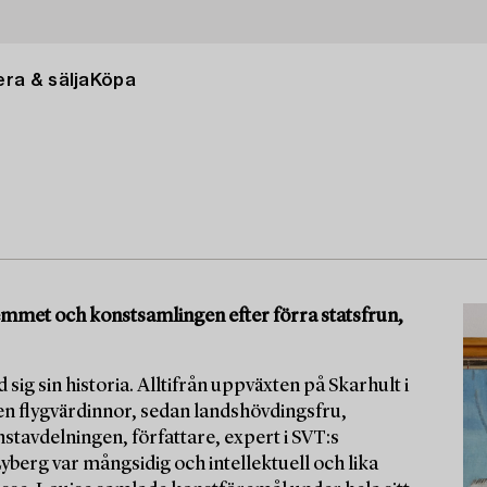
ra & sälja
Köpa
 hemmet och konstsamlingen efter förra statsfrun,
 sig sin historia. Alltifrån uppväxten på Skarhult i
en flygvärdinnor, sedan landshövdingsfru,
tavdelningen, författare, expert i SVT:s
berg var mångsidig och intellektuell och lika