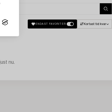
s
Kortast tid kvar
ENDAST FAVORITER
just nu.