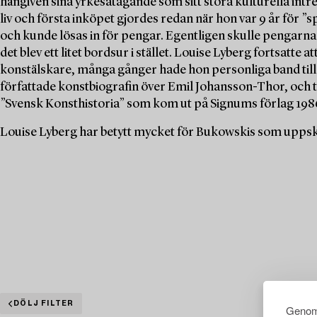
hängiven sina yrkesåtagande som sitt stora kulturella intr
liv och första inköpet gjordes redan när hon var 9 år för ”
och kunde lösas in för pengar. Egentligen skulle pengarna
det blev ett litet bordsur i stället. Louise Lyberg fortsatte
konstälskare, många gånger hade hon personliga band till
författade konstbiografin över Emil Johansson-Thor, och
”Svensk Konsthistoria” som kom ut på Signums förlag 198
Louise Lyberg har betytt mycket för Bukowskis som uppska
DÖLJ FILTER
Genom 