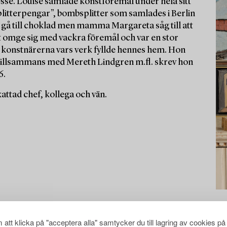
esse. Louise samlade konstföremål under hela sitt
splitterpengar”, bombsplitter som samlades i Berlin
 gå till choklad men mamma Margareta såg till att
 att omge sig med vackra föremål och var en stor
 konstnärerna vars verk fyllde hennes hem. Hon
 tillsammans med Mereth Lindgren m.fl. skrev hon
6.
ttad chef, kollega och vän.
att klicka på "acceptera alla" samtycker du till lagring av cookies på