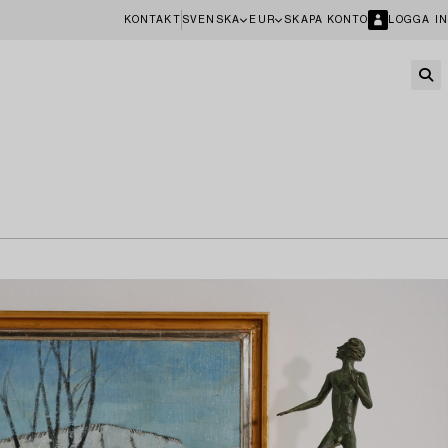
KONTAKT
SVENSKA
EUR
SKAPA KONTO
LOGGA IN