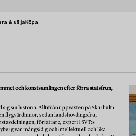
ra & sälja
Köpa
 hemmet och konstsamlingen efter förra statsfrun,
 sig sin historia. Alltifrån uppväxten på Skarhult i
en flygvärdinnor, sedan landshövdingsfru,
tavdelningen, författare, expert i SVT:s
berg var mångsidig och intellektuell och lika