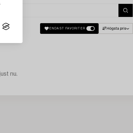
s
Högsta pris
ENDAST FAVORITER
just nu.