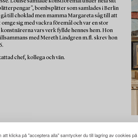
esse. Louise samlade konstföremål under hela sitt
splitterpengar”, bombsplitter som samlades i Berlin
 gå till choklad men mamma Margareta såg till att
 att omge sig med vackra föremål och var en stor
 konstnärerna vars verk fyllde hennes hem. Hon
 tillsammans med Mereth Lindgren m.fl. skrev hon
6.
ttad chef, kollega och vän.
att klicka på "acceptera alla" samtycker du till lagring av cookies på