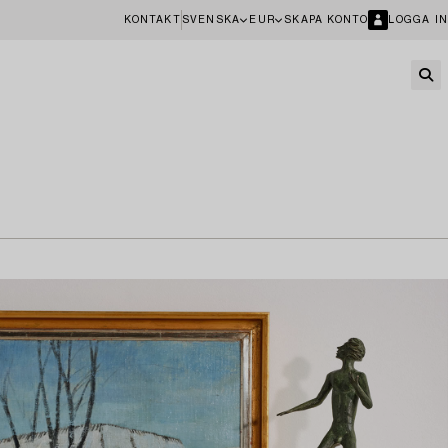
KONTAKT
SVENSKA
EUR
SKAPA KONTO
LOGGA IN