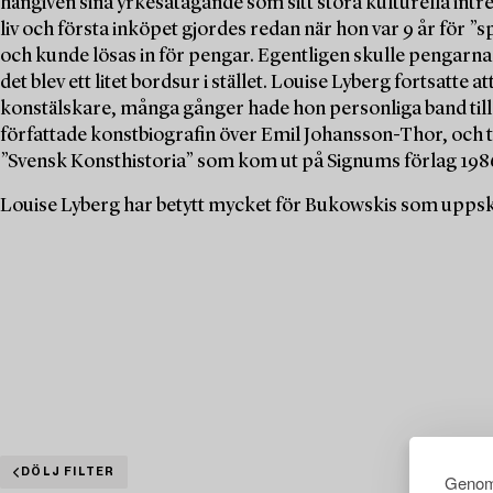
hängiven sina yrkesåtagande som sitt stora kulturella intr
liv och första inköpet gjordes redan när hon var 9 år för ”
och kunde lösas in för pengar. Egentligen skulle pengarna
det blev ett litet bordsur i stället. Louise Lyberg fortsatte
konstälskare, många gånger hade hon personliga band till
författade konstbiografin över Emil Johansson-Thor, och
”Svensk Konsthistoria” som kom ut på Signums förlag 198
Louise Lyberg har betytt mycket för Bukowskis som uppska
DÖLJ FILTER
Genom 