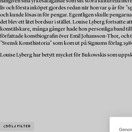
hängiven sina yrkesåtagande som sitt stora kulturella intr
liv och första inköpet gjordes redan när hon var 9 år för ”
och kunde lösas in för pengar. Egentligen skulle pengarna
det blev ett litet bordsur i stället. Louise Lyberg fortsatte
konstälskare, många gånger hade hon personliga band till
författade konstbiografin över Emil Johansson-Thor, och
”Svensk Konsthistoria” som kom ut på Signums förlag 198
Louise Lyberg har betytt mycket för Bukowskis som uppska
DÖLJ FILTER
Genom 