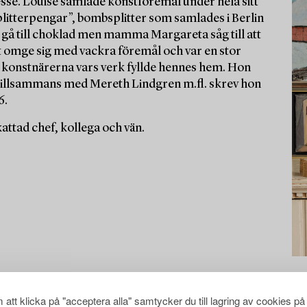
esse. Louise samlade konstföremål under hela sitt
splitterpengar”, bombsplitter som samlades i Berlin
 gå till choklad men mamma Margareta såg till att
 att omge sig med vackra föremål och var en stor
 konstnärerna vars verk fyllde hennes hem. Hon
 tillsammans med Mereth Lindgren m.fl. skrev hon
6.
ttad chef, kollega och vän.
att klicka på "acceptera alla" samtycker du till lagring av cookies på