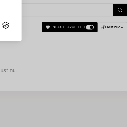
s
Flest bud
ENDAST FAVORITER
just nu.