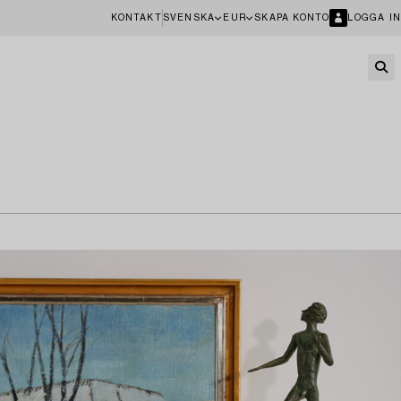
KONTAKT
SVENSKA
EUR
SKAPA KONTO
LOGGA IN