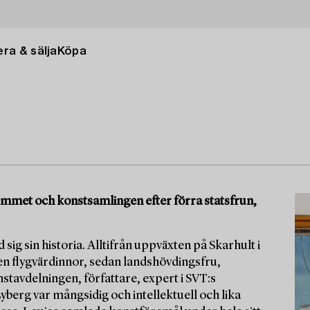
ra & sälja
Köpa
 hemmet och konstsamlingen efter förra statsfrun,
 sig sin historia. Alltifrån uppväxten på Skarhult i
en flygvärdinnor, sedan landshövdingsfru,
tavdelningen, författare, expert i SVT:s
berg var mångsidig och intellektuell och lika