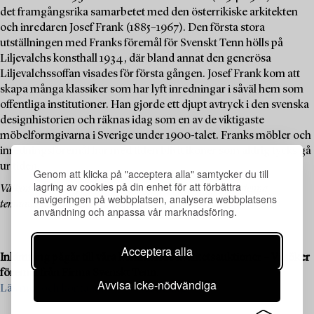
det framgångsrika samarbetet med den österrikiske arkitekten
och inredaren Josef Frank (1885–1967). Den första stora
utställningen med Franks föremål för Svenskt Tenn hölls på
Liljevalchs konsthall 1934, där bland annat den generösa
Liljevalchssoffan visades för första gången. Josef Frank kom att
skapa många klassiker som har lyft inredningar i såväl hem som
offentliga institutioner. Han gjorde ett djupt avtryck i den svenska
designhistorien och räknas idag som en av de viktigaste
möbelformgivarna i Sverige under 1900-talet. Franks möbler och
inredningsföremål har med tiden blivit ikoner som aldrig tycks gå
ur tiden.
Genom att klicka på "acceptera alla" samtycker du till
lagring av cookies på din enhet för att förbättra
Välkommen att utforska och bjuda på designklassikerna i denna
navigeringen på webbplatsen, analysera webbplatsens
temaauktion!
användning och anpassa vår marknadsföring.
Acceptera alla
Inlämning pågår till våra kommande kvalitetsauktioner – Vi söker
föremål från Firma Svenskt Tenn.
Avvisa icke-nödvändiga
Läs mer och kontakta oss för värdering >