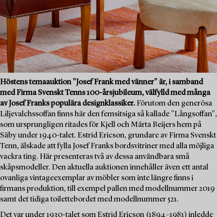
Höstens temaauktion "Josef Frank med vänner" är, i samband
med Firma Svenskt Tenns 100-årsjubileum, välfylld med många
av Josef Franks populära designklassiker.
Förutom den generösa
Liljevalchssoffan finns här den femsitsiga så kallade "Långsoffan",
som ursprungligen ritades för Kjell och Märta Beijers hem på
Säby under 1940-talet. Estrid Ericson, grundare av Firma Svenskt
Tenn, älskade att fylla Josef Franks bordsvitriner med alla möjliga
vackra ting. Här presenteras två av dessa användbara små
skåpsmodeller. Den aktuella auktionen innehåller även ett antal
ovanliga vintageexemplar av möbler som inte längre finns i
firmans produktion, till exempel pallen med modellnummer 2019
samt det tidiga toilettebordet med modellnummer 521.
Det var under 1930-talet som Estrid Ericson (1894–1981) inledde