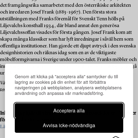
det framgångsrika samarbetet med den österrikiske arkitekten
och inredaren Josef Frank (1885–1967). Den första stora
utställningen med Franks föremål för Svenskt Tenn hölls på
Liljevalchs konsthall 1934, där bland annat den generösa
Liljevalchssoffan visades för första gången. Josef Frank kom att
skapa många klassiker som har lyft inredningar i såväl hem som
offentliga institutioner. Han gjorde ett djupt avtryck i den svenska
designhistorien och räknas idag som en av de viktigaste
möbelformgivarna i Sverige under 1900-talet. Franks möbler och
inredningsföremål har med tiden blivit ikoner som aldrig tycks gå
ur tiden.
Genom att klicka på "acceptera alla" samtycker du till
lagring av cookies på din enhet för att förbättra
Välkommen att utforska och bjuda på designklassikerna i denna
navigeringen på webbplatsen, analysera webbplatsens
temaauktion!
användning och anpassa vår marknadsföring.
Acceptera alla
Inlämning pågår till våra kommande kvalitetsauktioner – Vi söker
föremål från Firma Svenskt Tenn.
Avvisa icke-nödvändiga
Läs mer och kontakta oss för värdering >