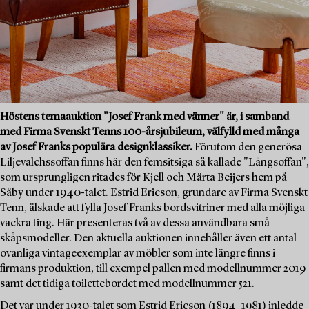
Höstens temaauktion "Josef Frank med vänner" är, i samband
med Firma Svenskt Tenns 100-årsjubileum, välfylld med många
av Josef Franks populära designklassiker.
Förutom den generösa
Liljevalchssoffan finns här den femsitsiga så kallade "Långsoffan",
som ursprungligen ritades för Kjell och Märta Beijers hem på
Säby under 1940-talet. Estrid Ericson, grundare av Firma Svenskt
Tenn, älskade att fylla Josef Franks bordsvitriner med alla möjliga
vackra ting. Här presenteras två av dessa användbara små
skåpsmodeller. Den aktuella auktionen innehåller även ett antal
ovanliga vintageexemplar av möbler som inte längre finns i
firmans produktion, till exempel pallen med modellnummer 2019
samt det tidiga toilettebordet med modellnummer 521.
Det var under 1930-talet som Estrid Ericson (1894–1981) inledde