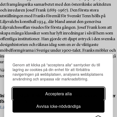
det framgångsrika samarbetet med den österrikiske arkitekten
och inredaren Josef Frank (1885–1967). Den första stora
utställningen med Franks föremål för Svenskt Tenn hölls på
Liljevalchs konsthall 1934, där bland annat den generösa
Liljevalchssoffan visades för första gången. Josef Frank kom att
skapa många klassiker som har lyft inredningar i såväl hem som
offentliga institutioner. Han gjorde ett djupt avtryck i den svenska
designhistorien och räknas idag som en av de viktigaste
möbelformgivarna i Sverige under 1900-talet. Franks möbler och
inredningsföremål har med tiden blivit ikoner som aldrig tycks gå
ur tiden.
Genom att klicka på "acceptera alla" samtycker du till
lagring av cookies på din enhet för att förbättra
Välkommen att utforska och bjuda på designklassikerna i denna
navigeringen på webbplatsen, analysera webbplatsens
temaauktion!
användning och anpassa vår marknadsföring.
Acceptera alla
Inlämning pågår till våra kommande kvalitetsauktioner – Vi söker
föremål från Firma Svenskt Tenn.
Avvisa icke-nödvändiga
Läs mer och kontakta oss för värdering >