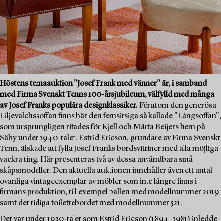
Höstens temaauktion "Josef Frank med vänner" är, i samband
med Firma Svenskt Tenns 100-årsjubileum, välfylld med många
av Josef Franks populära designklassiker.
Förutom den generösa
Liljevalchssoffan finns här den femsitsiga så kallade "Långsoffan",
som ursprungligen ritades för Kjell och Märta Beijers hem på
Säby under 1940-talet. Estrid Ericson, grundare av Firma Svenskt
Tenn, älskade att fylla Josef Franks bordsvitriner med alla möjliga
vackra ting. Här presenteras två av dessa användbara små
skåpsmodeller. Den aktuella auktionen innehåller även ett antal
ovanliga vintageexemplar av möbler som inte längre finns i
firmans produktion, till exempel pallen med modellnummer 2019
samt det tidiga toilettebordet med modellnummer 521.
Det var under 1930-talet som Estrid Ericson (1894–1981) inledde