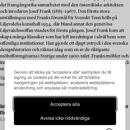
det framgångsrika samarbetet med den österrikiske arkitekten
och inredaren Josef Frank (1885–1967). Den första stora
utställningen med Franks föremål för Svenskt Tenn hölls på
Liljevalchs konsthall 1934, där bland annat den generösa
Liljevalchssoffan visades för första gången. Josef Frank kom att
skapa många klassiker som har lyft inredningar i såväl hem som
offentliga institutioner. Han gjorde ett djupt avtryck i den svenska
designhistorien och räknas idag som en av de viktigaste
möbelformgivarna i Sverige under 1900-talet. Franks möbler och
inredningsföremål har med tiden blivit ikoner som aldrig tycks gå
ur tiden.
Genom att klicka på "acceptera alla" samtycker du till
lagring av cookies på din enhet för att förbättra
Välkommen att utforska och bjuda på designklassikerna i denna
navigeringen på webbplatsen, analysera webbplatsens
temaauktion!
användning och anpassa vår marknadsföring.
Acceptera alla
Inlämning pågår till våra kommande kvalitetsauktioner – Vi söker
föremål från Firma Svenskt Tenn.
Avvisa icke-nödvändiga
Läs mer och kontakta oss för värdering >