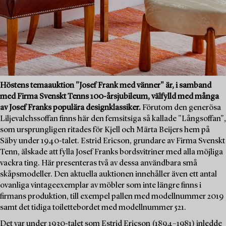
Höstens temaauktion "Josef Frank med vänner" är, i samband
med Firma Svenskt Tenns 100-årsjubileum, välfylld med många
av Josef Franks populära designklassiker.
Förutom den generösa
Liljevalchssoffan finns här den femsitsiga så kallade "Långsoffan",
som ursprungligen ritades för Kjell och Märta Beijers hem på
Säby under 1940-talet. Estrid Ericson, grundare av Firma Svenskt
Tenn, älskade att fylla Josef Franks bordsvitriner med alla möjliga
vackra ting. Här presenteras två av dessa användbara små
skåpsmodeller. Den aktuella auktionen innehåller även ett antal
ovanliga vintageexemplar av möbler som inte längre finns i
firmans produktion, till exempel pallen med modellnummer 2019
samt det tidiga toilettebordet med modellnummer 521.
Det var under 1930-talet som Estrid Ericson (1894–1981) inledde