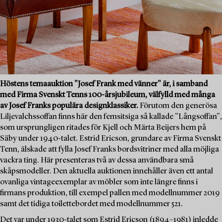
Höstens temaauktion "Josef Frank med vänner" är, i samband
med Firma Svenskt Tenns 100-årsjubileum, välfylld med många
av Josef Franks populära designklassiker.
Förutom den generösa
Liljevalchssoffan finns här den femsitsiga så kallade "Långsoffan",
som ursprungligen ritades för Kjell och Märta Beijers hem på
Säby under 1940-talet. Estrid Ericson, grundare av Firma Svenskt
Tenn, älskade att fylla Josef Franks bordsvitriner med alla möjliga
vackra ting. Här presenteras två av dessa användbara små
skåpsmodeller. Den aktuella auktionen innehåller även ett antal
ovanliga vintageexemplar av möbler som inte längre finns i
firmans produktion, till exempel pallen med modellnummer 2019
samt det tidiga toilettebordet med modellnummer 521.
Det var under 1930-talet som Estrid Ericson (1894–1981) inledde