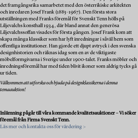
det framgångsrika samarbetet med den österrikiske arkitekten
och inredaren Josef Frank (1885–1967). Den första stora
utställningen med Franks föremål för Svenskt Tenn hölls på
Liljevalchs konsthall 1934, där bland annat den generösa
Liljevalchssoffan visades för första gången. Josef Frank kom att
skapa många klassiker som har lyft inredningar i såväl hem som
offentliga institutioner. Han gjorde ett djupt avtryck i den svenska
designhistorien och räknas idag som en av de viktigaste
möbelformgivarna i Sverige under 1900-talet. Franks möbler och
inredningsföremål har med tiden blivit ikoner som aldrig tycks gå
ur tiden.
Välkommen att utforska och bjuda på designklassikerna i denna
temaauktion!
Inlämning pågår till våra kommande kvalitetsauktioner – Vi söker
föremål från Firma Svenskt Tenn.
Läs mer och kontakta oss för värdering >