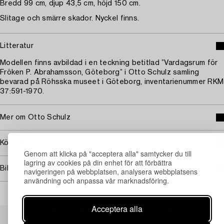
Bredd 99 cm, djup 43,5 cm, höjd 150 cm.
Slitage och smärre skador. Nyckel finns.
Litteratur
Modellen finns avbildad i en teckning betitlad ”Vardagsrum för
Fröken P. Abrahamsson, Göteborg” i Otto Schulz samling
bevarad på Röhsska museet i Göteborg, inventarienummer RKM
37:591-1970.
Mer om Otto Schulz
Köpinformation
Genom att klicka på "acceptera alla" samtycker du till
lagring av cookies på din enhet för att förbättra
Bildrättigheter
navigeringen på webbplatsen, analysera webbplatsens
användning och anpassa vår marknadsföring.
Acceptera alla
Andra har även tittat på