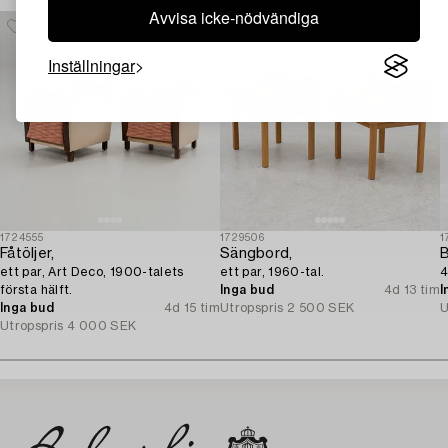
Avvisa icke-nödvändiga
Inställningar
1724555
1729506
1
Fåtöljer,
Sängbord,
B
ett par, Art Deco, 1900-talets
ett par, 1960-tal.
4
första hälft.
Inga bud
4d 13 tim
I
Inga bud
4d 15 tim
Utropspris
2 500 SEK
U
Utropspris
4 000 SEK