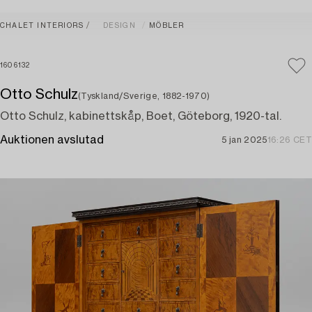
CHALET INTERIORS
DESIGN
MÖBLER
1606132
Otto Schulz
(Tyskland/Sverige, 1882-1970)
Otto Schulz, kabinettskåp, Boet, Göteborg, 1920-tal.
Auktionen avslutad
5 jan 2025
16:26 CET