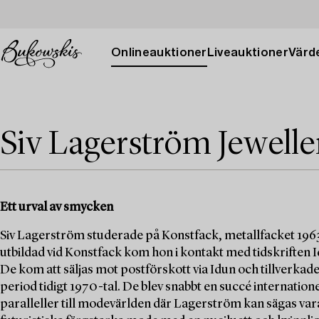
Onlineauktioner
Liveauktioner
Värde
Siv Lagerström Jewelle
Ett urval av smycken
Siv Lagerström studerade på Konstfack, metallfacket 19
utbildad vid Konstfack kom hon i kontakt med tidskriften 
De kom att säljas mot postförskott via Idun och tillverkad
period tidigt 1970-tal. De blev snabbt en succé internation
paralleller till modevärlden där Lagerström kan sägas vara