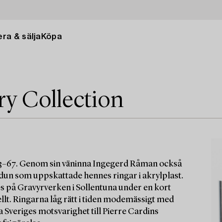
ra & sälja
Köpa
ry Collection
63–67. Genom sin väninna Ingegerd Råman också
Idun som uppskattade hennes ringar i akrylplast.
es på Gravyrverken i Sollentuna under en kort
ellt. Ringarna låg rätt i tiden modemässigt med
 Sveriges motsvarighet till Pierre Cardins