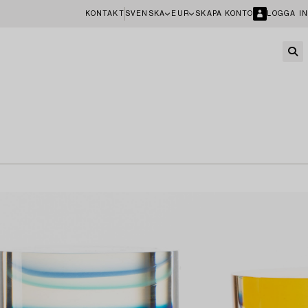
KONTAKT
SVENSKA
EUR
SKAPA KONTO
LOGGA IN