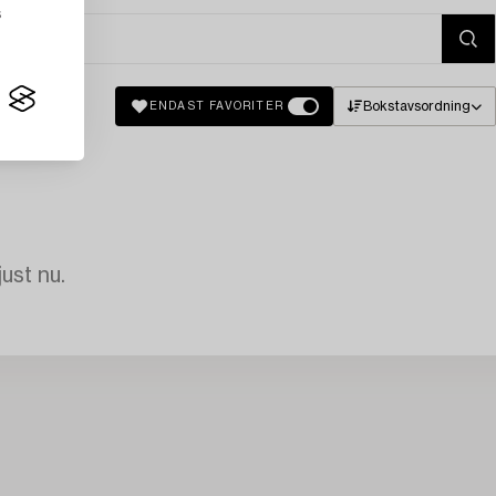
s
Bokstavsordning
ENDAST FAVORITER
just nu.