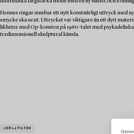
futuristiska färgstarka mode med en ny siluett och kvinnlig
Hennes ringar innebar ett nytt konstnärligt uttryck med n
smycke ska se ut. Uttrycket var viktigare än ett dyrt mate
likheter med Op-konsten på 1960-talet med psykadeliska 
tredimensionell skulptural känsla.
DÖLJ FILTER
Genom 