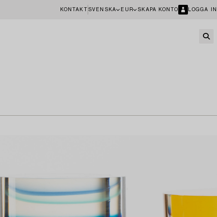
KONTAKT
SVENSKA
EUR
SKAPA KONTO
LOGGA IN