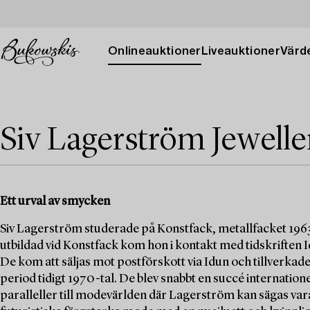
Onlineauktioner
Liveauktioner
Värde
Siv Lagerström Jewelle
Ett urval av smycken
Siv Lagerström studerade på Konstfack, metallfacket 19
utbildad vid Konstfack kom hon i kontakt med tidskriften 
De kom att säljas mot postförskott via Idun och tillverkad
period tidigt 1970-tal. De blev snabbt en succé internation
paralleller till modevärlden där Lagerström kan sägas vara