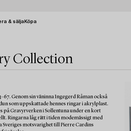
ra & sälja
Köpa
ry Collection
63–67. Genom sin väninna Ingegerd Råman också
Idun som uppskattade hennes ringar i akrylplast.
es på Gravyrverken i Sollentuna under en kort
ellt. Ringarna låg rätt i tiden modemässigt med
 Sveriges motsvarighet till Pierre Cardins