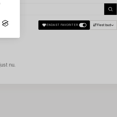
s
Flest bud
ENDAST FAVORITER
just nu.