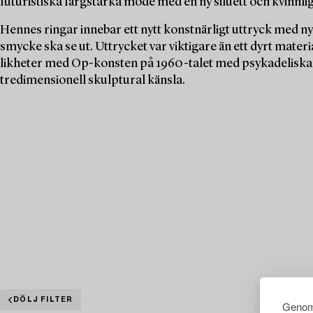
futuristiska färgstarka mode med en ny siluett och kvinnlig
Hennes ringar innebar ett nytt konstnärligt uttryck med n
smycke ska se ut. Uttrycket var viktigare än ett dyrt mate
likheter med Op-konsten på 1960-talet med psykadeliska 
tredimensionell skulptural känsla.
DÖLJ FILTER
Genom 