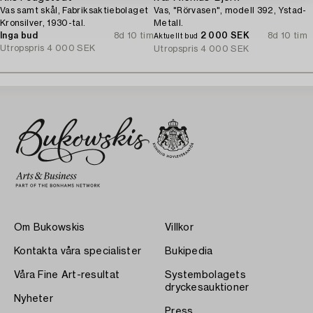
Vas samt skål, Fabriksaktiebolaget
Vas, "Rörvasen", modell 392, Ystad-
Kronsilver, 1930-tal.
Metall.
Inga bud
8d 10 tim
2 000 SEK
8d 10 tim
Aktuellt bud
Utropspris
4 000 SEK
Utropspris
4 000 SEK
Om Bukowskis
Villkor
Kontakta våra specialister
Bukipedia
Våra Fine Art-resultat
Systembolagets
dryckesauktioner
Nyheter
Press