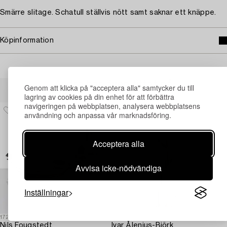
Smärre slitage. Schatull ställvis nött samt saknar ett knäppe.
Köpinformation
Andra har även tittat på
Genom att klicka på "acceptera alla" samtycker du till
lagring av cookies på din enhet för att förbättra
navigeringen på webbplatsen, analysera webbplatsens
användning och anpassa vår marknadsföring.
Acceptera alla
Avvisa icke-nödvändiga
Inställningar
1725418
1725421
Nils Fougstedt
Ivar Ålenius-Björk