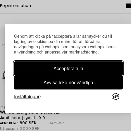
Köpinformation
Andra har även tittat på
Genom att klicka på "acceptera alla" samtycker du till
lagring av cookies på din enhet för att förbättra
navigeringen på webbplatsen, analysera webbplatsens
användning och anpassa vår marknadsföring.
Acceptera alla
Avvisa icke-nödvändiga
Inställningar
1731060
Württembergische Metallwarenfabrik (WMF)
Jardienere, jugend, 1910.
800 SEK
34m 39s
Aktuellt bud
Utropspris
3 000 SEK