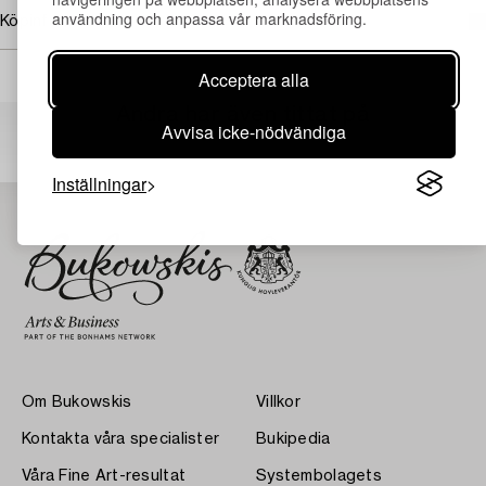
användning och anpassa vår marknadsföring.
Köpinformation
Acceptera alla
Andra har även tittat på
Avvisa icke-nödvändiga
Inställningar
Om Bukowskis
Villkor
Kontakta våra specialister
Bukipedia
Våra Fine Art-resultat
Systembolagets